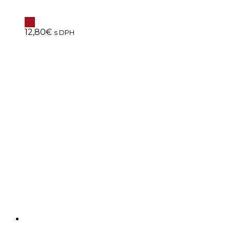
12,80
€
s DPH