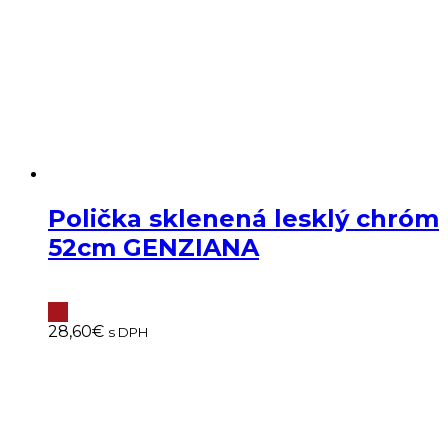
Polička sklenená lesklý chróm
52cm GENZIANA
28,60
€
s DPH