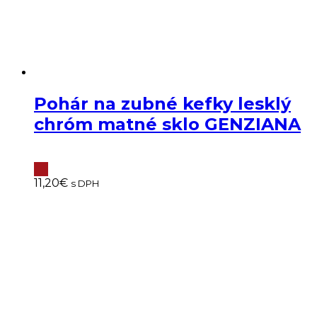
Pohár na zubné kefky lesklý
chróm matné sklo GENZIANA
11,20
€
s DPH