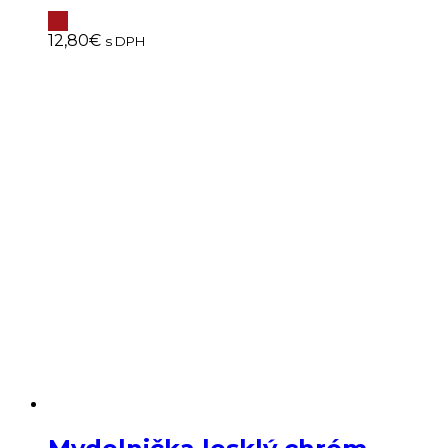
12,80
€
s DPH