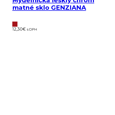
Mydelnička lesklý chróm
matné sklo GENZIANA
12,30
€
s DPH