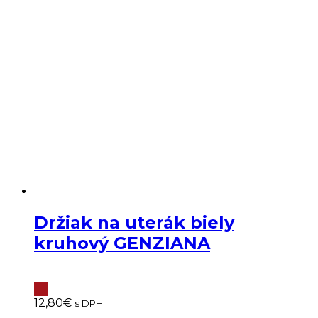
Držiak na uterák biely
kruhový GENZIANA
12,80
€
s DPH