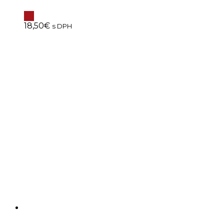
18,50
€
s DPH