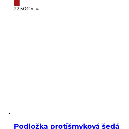
22,50
€
s DPH
Podložka protišmyková šedá