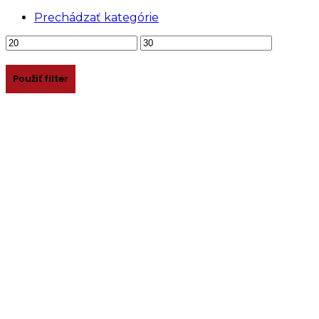
Prechádzať kategórie
Minimálna
Maximálna
cena
cena
Použiť filter