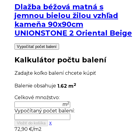
Dlažba béžová matná s
jemnou bielou žilou vzhľad
kameňa 90x90cm
UNIONSTONE 2 Oriental Beige
Vypočítať počet balení
Kalkulátor počtu balení
Zadajte koľko balení chcete kúpiť
2
Balenie obsahuje
1.62 m
Celkové množstvo:
2
m
Vypočítaný počet balení:
x
Vložiť do košíka
72,90
€/m2