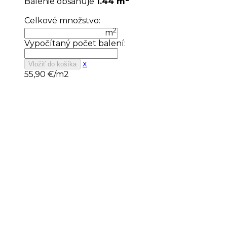
Balenie obsahuje
1.44 m
Celkové množstvo:
2
m
Vypočítaný počet balení:
x
Vložiť do košíka
55,90
€/m2