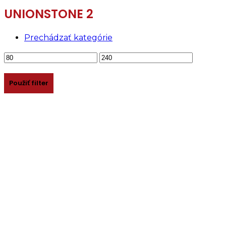
UNIONSTONE 2
Prechádzať kategórie
Minimálna
Maximálna
cena
cena
Použiť filter