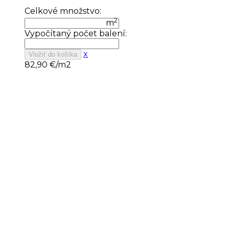
Celkové množstvo:
2
m
Vypočítaný počet balení:
x
Vložiť do košíka
82,90
€/m2