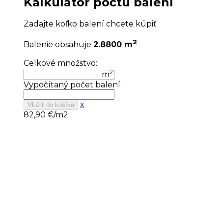
Kalkulátor počtu balení
Zadajte koľko balení chcete kúpiť
2
Balenie obsahuje
2.8800 m
Celkové množstvo:
2
m
Vypočítaný počet balení:
x
Vložiť do košíka
82,90
€/m2