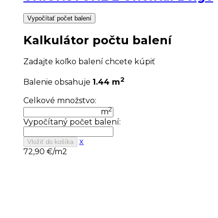
Vypočítať počet balení
Kalkulátor počtu balení
Zadajte koľko balení chcete kúpiť
2
Balenie obsahuje
1.44 m
Celkové množstvo:
2
m
Vypočítaný počet balení:
x
Vložiť do košíka
72,90
€/m2