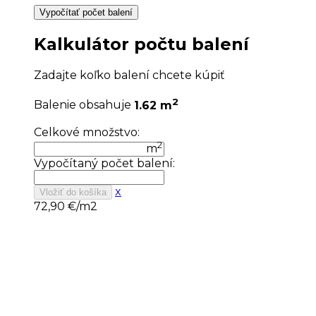
Vypočítať počet balení
Kalkulátor počtu balení
Zadajte koľko balení chcete kúpiť
2
Balenie obsahuje
1.62 m
Celkové množstvo:
2
m
Vypočítaný počet balení:
x
Vložiť do košíka
72,90
€/m2