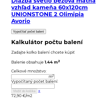
Dlažba svetlo béžová matná
vzhľad kameňa 60x120cm
UNIONSTONE 2 Olimipia
Avorio
Vypočítať počet balení
Kalkulátor počtu balení
Zadajte koľko balení chcete kúpiť
2
Balenie obsahuje
1.44 m
Celkové množstvo:
2
m
Vypočítaný počet balení:
x
Vložiť do košíka
72,90
€/m2