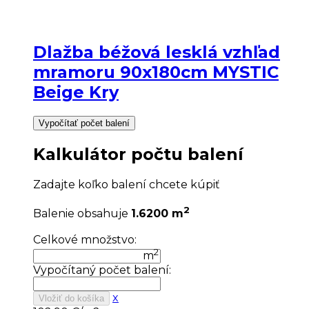
Dlažba béžová lesklá vzhľad
mramoru 90x180cm MYSTIC
Beige Kry
Vypočítať počet balení
Kalkulátor počtu balení
Zadajte koľko balení chcete kúpiť
2
Balenie obsahuje
1.6200 m
Celkové množstvo:
2
m
Vypočítaný počet balení:
x
Vložiť do košíka