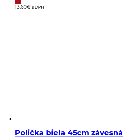
13,60
€
s DPH
Polička biela 45cm závesná