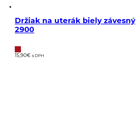
Držiak na uterák biely závesný
2900
15,90
€
s DPH