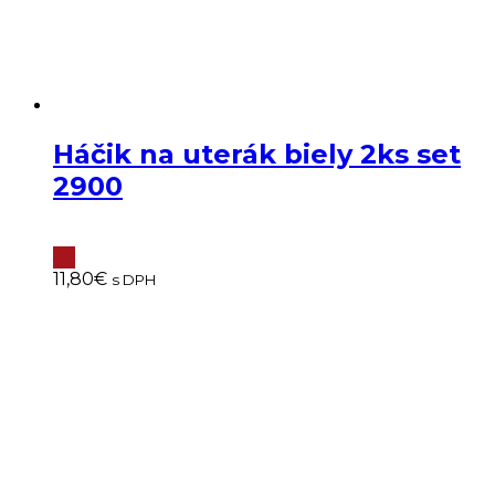
Háčik na uterák biely 2ks set
2900
11,80
€
s DPH