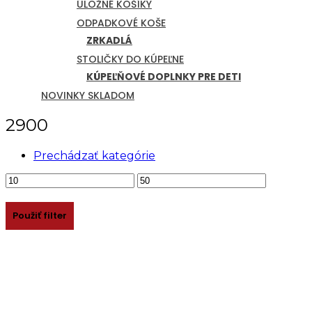
ÚLOŽNÉ KOŠÍKY
ODPADKOVÉ KOŠE
ZRKADLÁ
STOLIČKY DO KÚPEĽNE
KÚPEĽŇOVÉ DOPLNKY PRE DETI
NOVINKY SKLADOM
2900
Prechádzať kategórie
Minimálna
Maximálna
cena
cena
Použiť filter