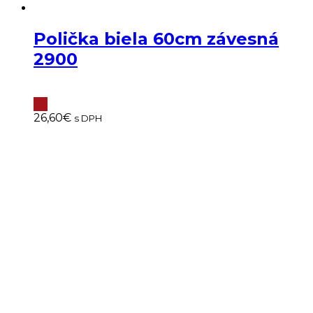
Polička biela 60cm závesná
2900
26,60
€
s DPH