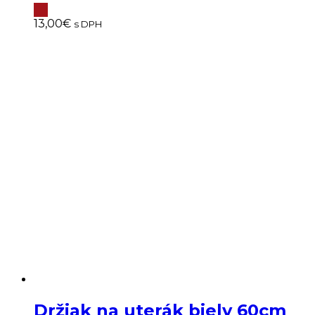
13,00
€
s DPH
Držiak na uterák biely 60cm