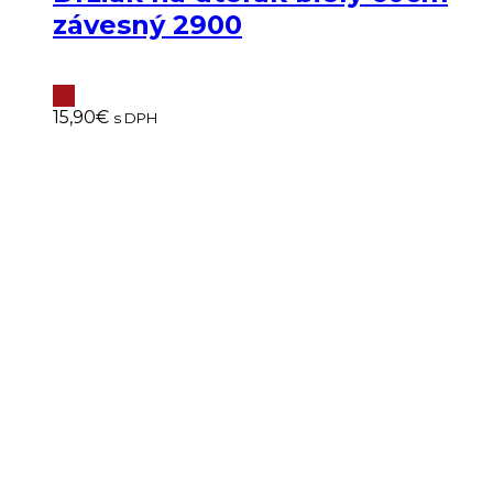
závesný 2900
15,90
€
s DPH