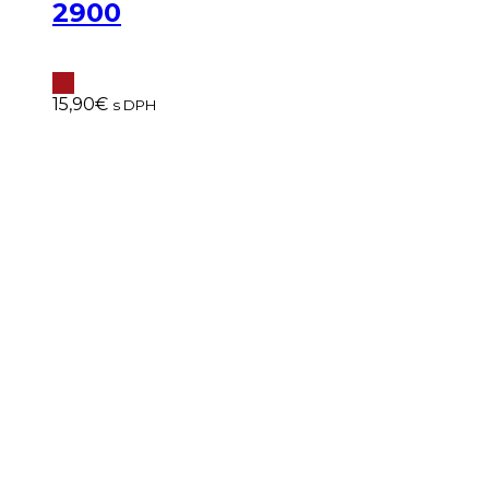
2900
15,90
€
s DPH