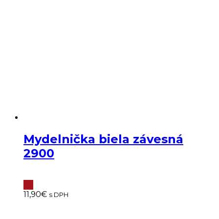
Mydelnička biela závesná
2900
11,90
€
s DPH