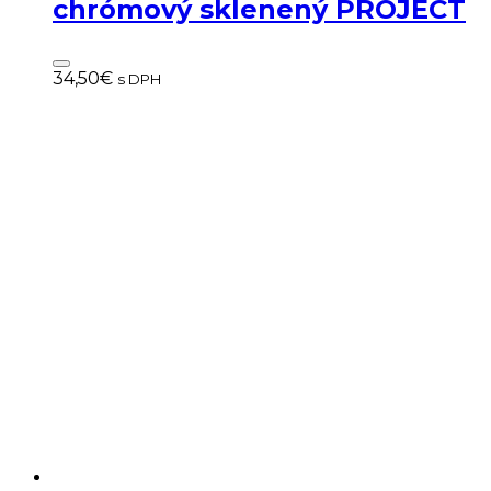
chrómový sklenený PROJECT
34,50
€
s DPH