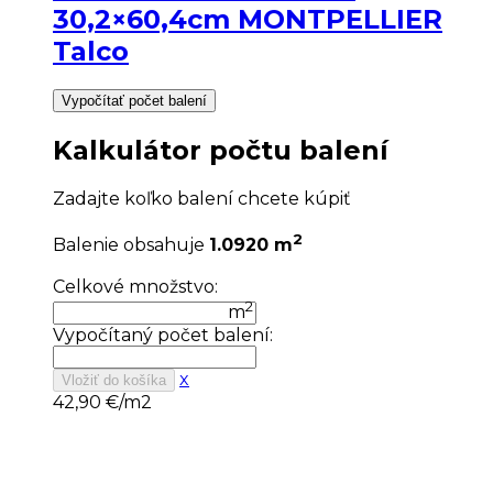
30,2×60,4cm MONTPELLIER
Talco
Vypočítať počet balení
Kalkulátor počtu balení
Zadajte koľko balení chcete kúpiť
2
Balenie obsahuje
1.0920 m
Celkové množstvo:
2
m
Vypočítaný počet balení:
x
Vložiť do košíka
42,90
€/m2