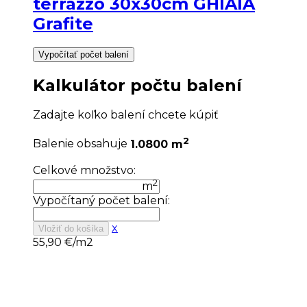
terrazzo 30x30cm GHIAIA
Grafite
Vypočítať počet balení
Kalkulátor počtu balení
Zadajte koľko balení chcete kúpiť
2
Balenie obsahuje
1.0800 m
Celkové množstvo:
2
m
Vypočítaný počet balení:
x
Vložiť do košíka
55,90
€/m2