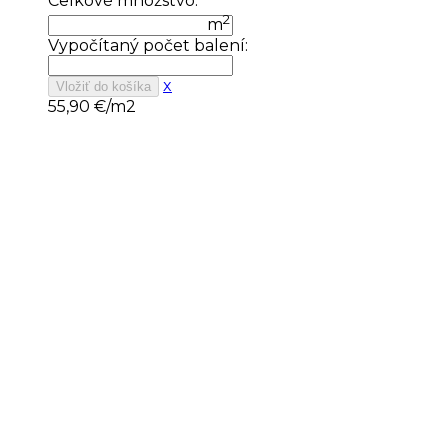
Celkové množstvo:
2
m
Vypočítaný počet balení:
x
Vložiť do košíka
55,90
€/m2