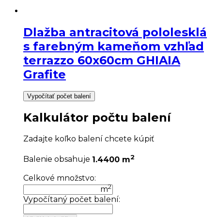
Dlažba antracitová pololesklá
s farebným kameňom vzhľad
terrazzo 60x60cm GHIAIA
Grafite
Vypočítať počet balení
Kalkulátor počtu balení
Zadajte koľko balení chcete kúpiť
2
Balenie obsahuje
1.4400 m
Celkové množstvo:
2
m
Vypočítaný počet balení: