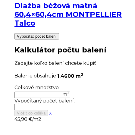
Dlažba béžová matná
60,4×60,4cm MONTPELLIER
Talco
Vypočítať počet balení
Kalkulátor počtu balení
Zadajte koľko balení chcete kúpiť
2
Balenie obsahuje
1.4600 m
Celkové množstvo:
2
m
Vypočítaný počet balení:
x
Vložiť do košíka
45,90
€/m2