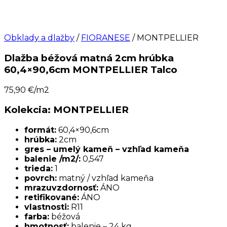
Obklady a dlažby
/
FIORANESE
/ MONTPELLIER
Dlažba béžová matná 2cm hrúbka
60,4×90,6cm MONTPELLIER Talco
75,90
€/m2
Kolekcia: MONTPELLIER
formát:
60,4×90,6cm
hrúbka:
2cm
gres – umelý kameň – vzhľad kameňa
balenie /m2/:
0,547
trieda:
1
povrch:
matný / vzhľad kameňa
mrazuvzdornosť:
ÁNO
retifikované:
ÁNO
vlastnosti:
R11
farba:
béžová
hmotnosť:
balenie – 24 kg