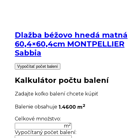
Dlažba béžovo hnedá matná
60,4×60,4cm MONTPELLIER
Sabbia
Vypočítať počet balení
Kalkulátor počtu balení
Zadajte koľko balení chcete kúpiť
2
Balenie obsahuje
1.4600 m
Celkové množstvo:
2
m
Vypočítaný počet balení: