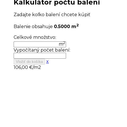
Kalkulátor počtu balení
Zadajte koľko balení chcete kúpiť
2
Balenie obsahuje
0.5000 m
Celkové množstvo:
2
m
Vypočítaný počet balení:
x
Vložiť do košíka
106,00
€/m2