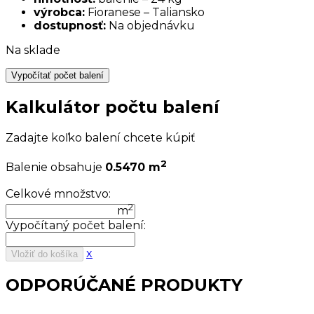
výrobca:
Fioranese – Taliansko
dostupnosť:
Na objednávku
Na sklade
Vypočítať počet balení
Kalkulátor počtu balení
Zadajte koľko balení chcete kúpiť
2
Balenie obsahuje
0.5470 m
Celkové množstvo:
2
m
Vypočítaný počet balení:
x
Vložiť do košíka
ODPORÚČANÉ PRODUKTY