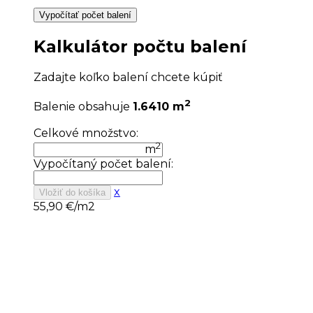
Vypočítať počet balení
Kalkulátor počtu balení
Zadajte koľko balení chcete kúpiť
2
Balenie obsahuje
1.6410 m
Celkové množstvo:
2
m
Vypočítaný počet balení:
x
Vložiť do košíka
55,90
€/m2