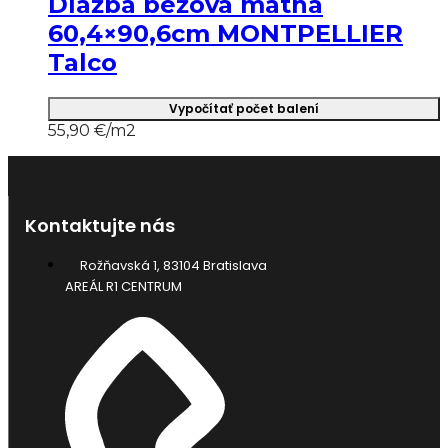
Dlažba béžová matná
60,4×90,6cm MONTPELLIER
Talco
Vypočítať počet balení
55,90
€/m2
Kontaktujte nás
Rožňavská 1, 83104 Bratislava
AREÁL R1 CENTRUM