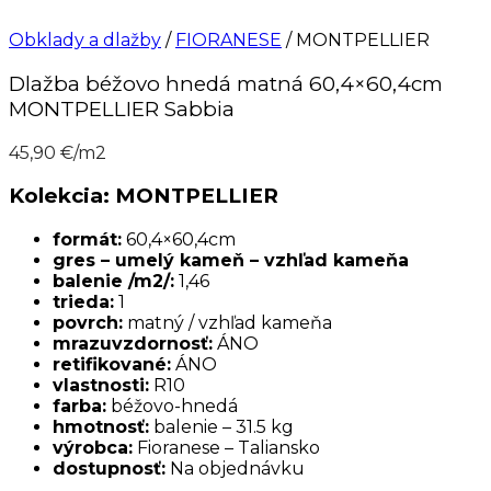
Obklady a dlažby
/
FIORANESE
/ MONTPELLIER
Dlažba béžovo hnedá matná 60,4×60,4cm
MONTPELLIER Sabbia
45,90
€/m2
Kolekcia: MONTPELLIER
formát:
60,4×60,4cm
gres – umelý kameň – vzhľad kameňa
balenie /m2/:
1,46
trieda:
1
povrch:
matný / vzhľad kameňa
mrazuvzdornosť:
ÁNO
retifikované:
ÁNO
vlastnosti:
R10
farba:
béžovo-hnedá
hmotnosť:
balenie – 31.5 kg
výrobca:
Fioranese – Taliansko
dostupnosť:
Na objednávku