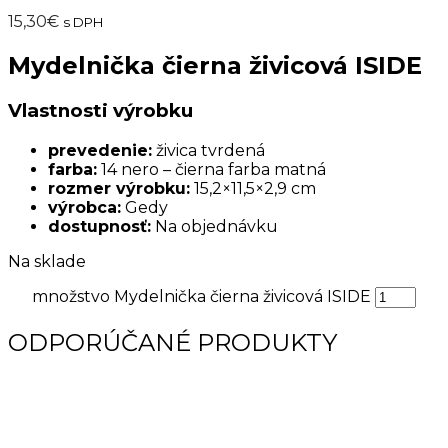
15,30
€
s DPH
Mydelnička čierna živicová ISIDE
Vlastnosti výrobku
prevedenie:
živica tvrdená
farba:
14 nero – čierna farba matná
rozmer výrobku:
15,2×11,5×2,9 cm
výrobca:
Gedy
dostupnosť:
Na objednávku
Na sklade
množstvo Mydelnička čierna živicová ISIDE
ODPORÚČANÉ PRODUKTY