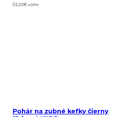
53,20
€
s DPH
Pohár na zubné kefky čierny