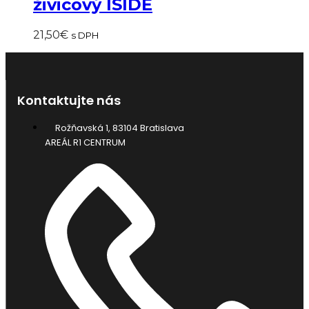
živicový ISIDE
21,50
€
s DPH
Kontaktujte nás
Rožňavská 1, 83104 Bratislava
AREÁL R1 CENTRUM