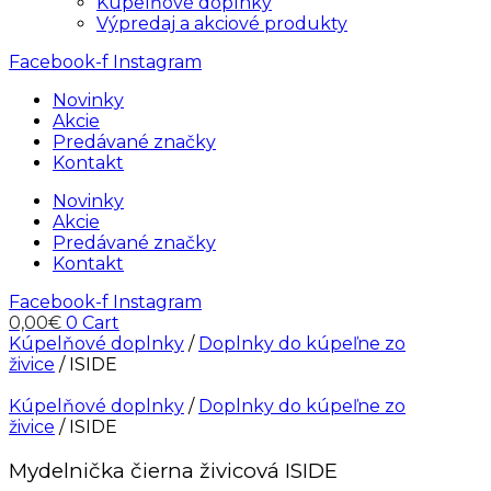
Kúpelňové doplnky
Výpredaj a akciové produkty
Facebook-f
Instagram
Novinky
Akcie
Predávané značky
Kontakt
Novinky
Akcie
Predávané značky
Kontakt
Facebook-f
Instagram
0,00
€
0
Cart
Kúpelňové doplnky
/
Doplnky do kúpeľne zo
živice
/ ISIDE
Kúpelňové doplnky
/
Doplnky do kúpeľne zo
živice
/ ISIDE
Mydelnička čierna živicová ISIDE