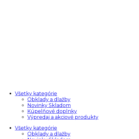
Všetky kategórie
Obklady a dlažby
Novinky Skladom
Kúpelňové doplnky
Výpredaj a akciové produkty
Všetky kategórie
Obklady a dlažby