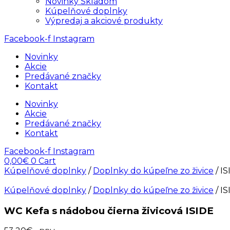
Novinky Skladom
Kúpelňové doplnky
Výpredaj a akciové produkty
Facebook-f
Instagram
Novinky
Akcie
Predávané značky
Kontakt
Novinky
Akcie
Predávané značky
Kontakt
Facebook-f
Instagram
0,00
€
0
Cart
Kúpelňové doplnky
/
Doplnky do kúpeľne zo živice
/ I
Kúpelňové doplnky
/
Doplnky do kúpeľne zo živice
/ I
WC Kefa s nádobou čierna živicová ISIDE