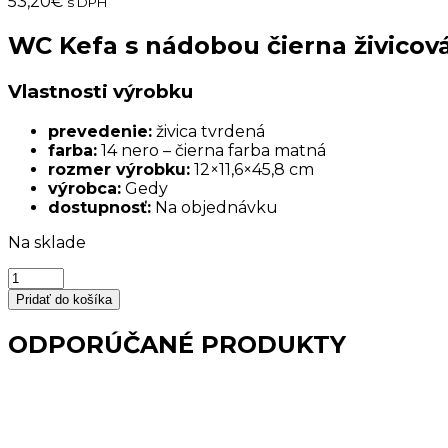
53,20
€
s DPH
WC Kefa s nádobou čierna živicová
Vlastnosti výrobku
prevedenie:
živica tvrdená
farba:
14 nero – čierna farba matná
rozmer výrobku:
12×11,6×45,8 cm
výrobca:
Gedy
dostupnosť:
Na objednávku
Na sklade
množstvo
WC
Pridať do košíka
Kefa
s
ODPORÚČANÉ PRODUKTY
nádobou
čierna
živicová
ISIDE