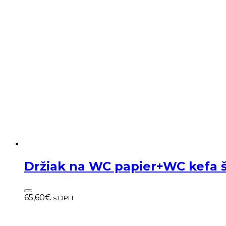
Držiak na WC papier+WC kefa
65,60
€
s DPH