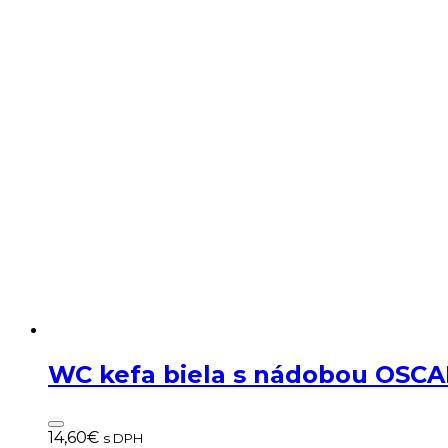
WC kefa biela s nádobou OSC
14,60
€
s DPH