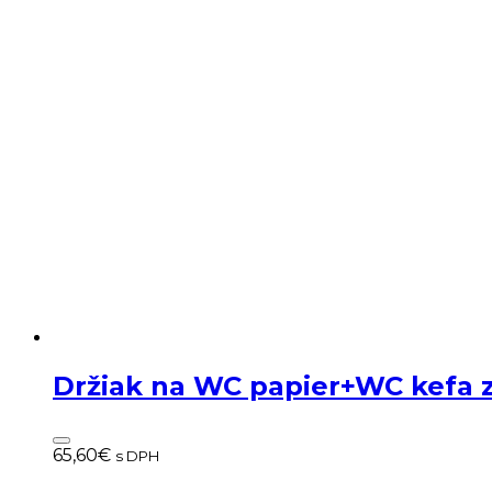
Držiak na WC papier+WC kefa
65,60
€
s DPH