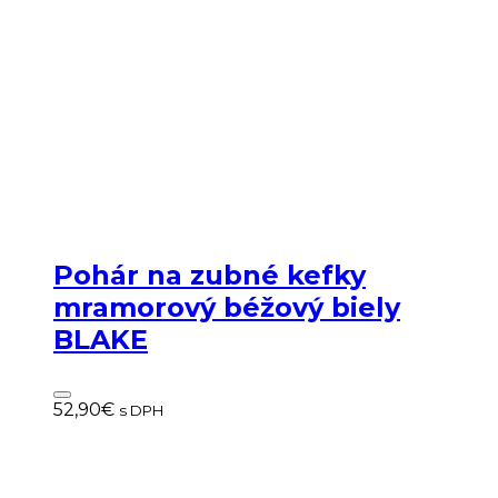
Pohár na zubné kefky
mramorový béžový biely
BLAKE
52,90
€
s DPH