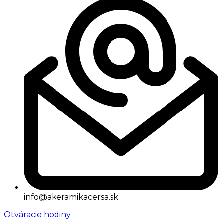
info@akeramikacersa.sk
Otváracie hodiny