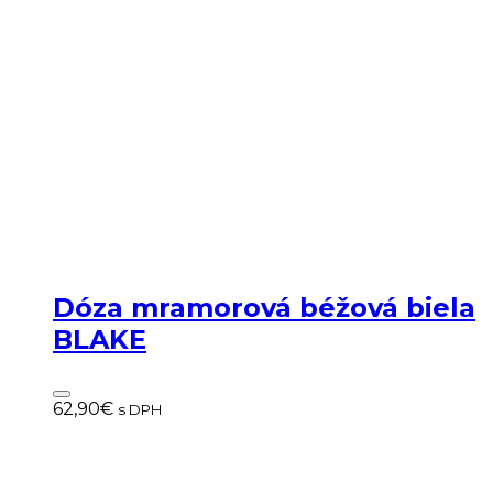
Dóza mramorová béžová biela
BLAKE
62,90
€
s DPH