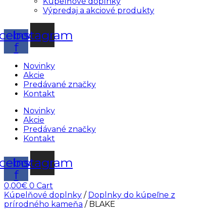
Kúpelňové doplnky
Výpredaj a akciové produkty
cebook-
Instagram
f
Novinky
Akcie
Predávané značky
Kontakt
Novinky
Akcie
Predávané značky
Kontakt
cebook-
Instagram
f
0,00
€
0
Cart
Kúpelňové doplnky
/
Doplnky do kúpeľne z
prírodného kameňa
/ BLAKE