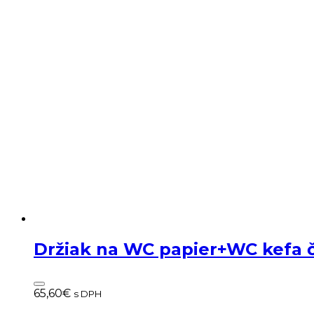
Držiak na WC papier+WC kefa
65,60
€
s DPH