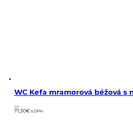
WC Kefa mramorová béžová s 
71,30
€
s DPH