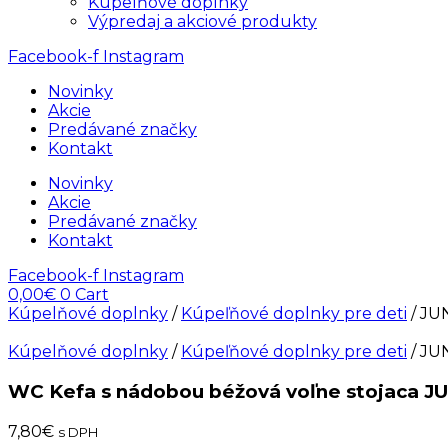
Kúpelňové doplnky
Výpredaj a akciové produkty
Facebook-f
Instagram
Novinky
Akcie
Predávané značky
Kontakt
Novinky
Akcie
Predávané značky
Kontakt
Facebook-f
Instagram
0,00
€
0
Cart
Kúpelňové doplnky
/
Kúpeľňové doplnky pre deti
/ JU
Kúpelňové doplnky
/
Kúpeľňové doplnky pre deti
/ JU
WC Kefa s nádobou béžová voľne stojaca J
7,80
€
s DPH