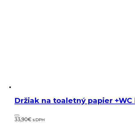
Držiak na toaletný papier +WC
33,90
€
s DPH