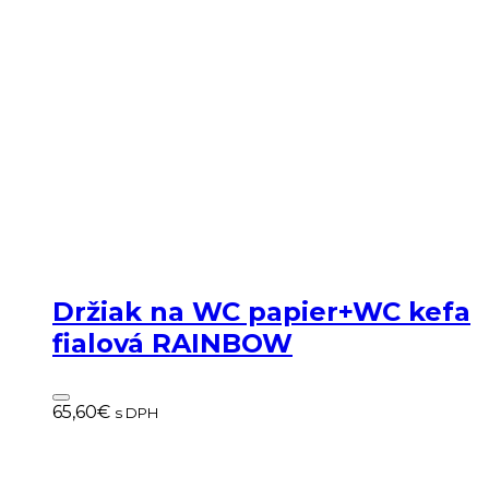
Držiak na WC papier+WC kefa
fialová RAINBOW
65,60
€
s DPH