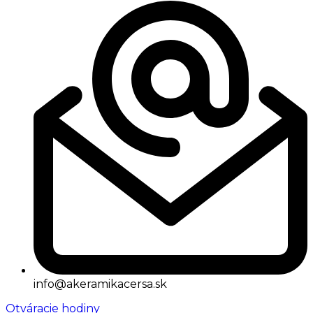
info@akeramikacersa.sk
Otváracie hodiny