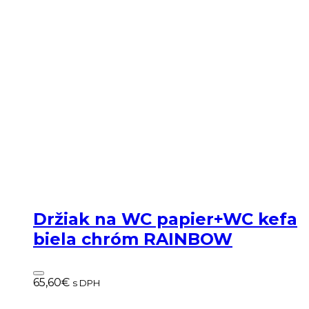
Držiak na WC papier+WC kefa
biela chróm RAINBOW
65,60
€
s DPH