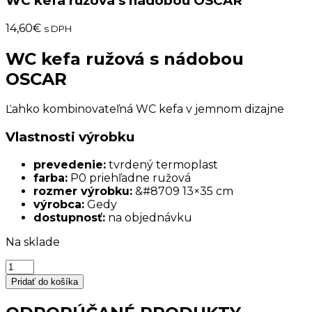
WC kefa ružová s nádobou OSCAR
14,60
€
s DPH
WC kefa ružová s nádobou
OSCAR
Ľahko kombinovateľná WC kefa v jemnom dizajne
Vlastnosti výrobku
prevedenie:
tvrdený termoplast
farba:
P0 priehľadne ružová
rozmer výrobku:
&#8709 13×35 cm
výrobca:
Gedy
dostupnosť:
na objednávku
Na sklade
množstvo
WC
Pridať do košíka
kefa
ružová