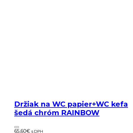
Držiak na WC papier+WC kefa
šedá chróm RAINBOW
65,60
€
s DPH