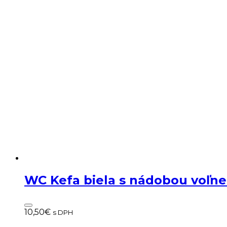
WC Kefa biela s nádobou voľn
10,50
€
s DPH