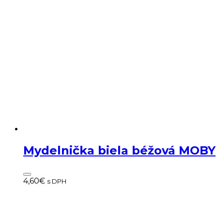
Mydelnička biela béžová MOBY
4,60
€
s DPH