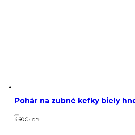
Pohár na zubné kefky biely h
4,60
€
s DPH