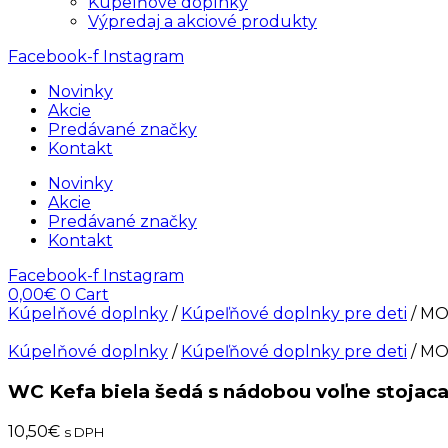
Kúpelňové doplnky
Výpredaj a akciové produkty
Facebook-f
Instagram
Novinky
Akcie
Predávané značky
Kontakt
Novinky
Akcie
Predávané značky
Kontakt
Facebook-f
Instagram
0,00
€
0
Cart
Kúpelňové doplnky
/
Kúpeľňové doplnky pre deti
/ M
Kúpelňové doplnky
/
Kúpeľňové doplnky pre deti
/ M
WC Kefa biela šedá s nádobou voľne stoja
10,50
€
s DPH