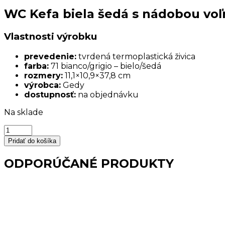
WC Kefa biela šedá s nádobou vo
Vlastnosti výrobku
prevedenie:
tvrdená termoplastická živica
farba:
71 bianco/grigio – bielo/šedá
rozmery:
11,1×10,9×37,8 cm
výrobca:
Gedy
dostupnosť:
na objednávku
Na sklade
množstvo
WC
Pridať do košíka
Kefa
biela
ODPORÚČANÉ PRODUKTY
šedá
s
nádobou
voľne
stojaca
MOBY