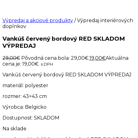
Výpredaj a akciové produkty
/ Výpredaj interiérových
doplnkov
Vankúš červený bordový RED SKLADOM
VÝPREDAJ
29,00
€
Pôvodná cena bola: 29,00€.
19,00
€
Aktuálna
cena je: 19,00€.
s DPH
Vankúš červený bordový RED SKLADOM VÝPREDAJ
materiál: polyester
rozmer: 43×43 cm
Výrobca: Belgicko
Dostupnosť: SKLADOM
Na sklade