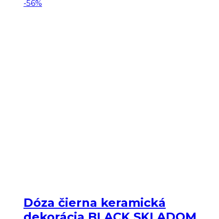
-56%
Dóza čierna keramická
dekorácia BLACK SKLADOM