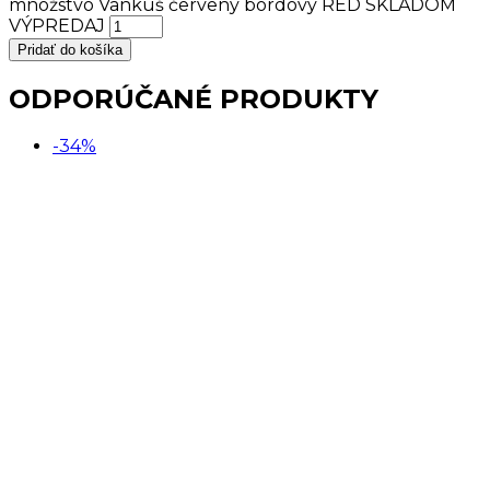
množstvo Vankúš červený bordový RED SKLADOM
VÝPREDAJ
Pridať do košíka
ODPORÚČANÉ PRODUKTY
-34%