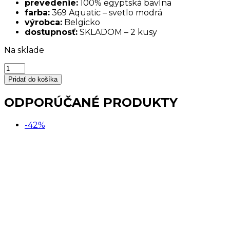
prevedenie:
100% egyptská bavlna
farba:
369 Aquatic – svetlo modrá
výrobca:
Belgicko
dostupnosť:
SKLADOM – 2 kusy
Na sklade
množstvo
Uterák
Pridať do košíka
svetlo
modrý
ODPORÚČANÉ PRODUKTY
tyrkysový
30x50cm
-42%
bavlnený
LONDON
AKCIA
SKLADOM