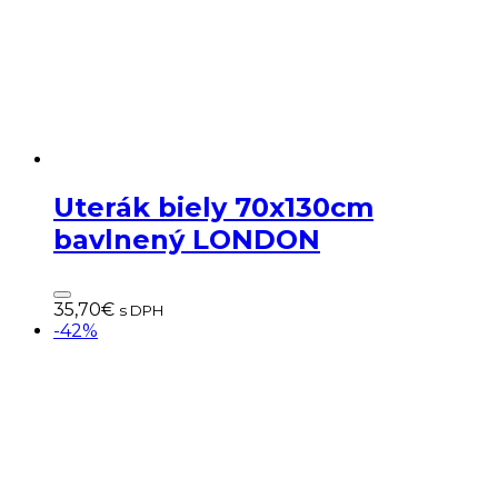
Uterák biely 70x130cm
bavlnený LONDON
35,70
€
s DPH
-42%