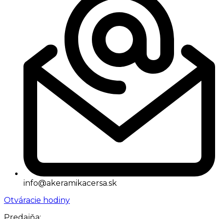
info@akeramikacersa.sk
Otváracie hodiny
Predajňa: