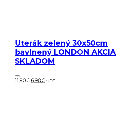
Uterák zelený 30x50cm
bavlnený LONDON AKCIA
SKLADOM
Pôvodná
Aktuálna
11,90
€
6,90
€
s DPH
cena
cena
bola:
je:
11,90€.
6,90€.