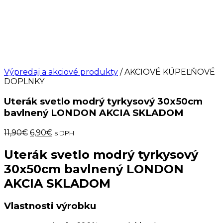
Výpredaj a akciové produkty
/ AKCIOVÉ KÚPEĽŇOVÉ
DOPLNKY
Uterák svetlo modrý tyrkysový 30x50cm
bavlnený LONDON AKCIA SKLADOM
Pôvodná
Aktuálna
11,90
€
6,90
€
s DPH
cena
cena
bola:
je:
Uterák svetlo modrý tyrkysový
11,90€.
6,90€.
30x50cm bavlnený LONDON
AKCIA SKLADOM
Vlastnosti výrobku