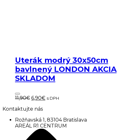
Uterák modrý 30x50cm
bavlnený LONDON AKCIA
SKLADOM
Pôvodná
Aktuálna
11,90
€
6,90
€
s DPH
cena
cena
Kontaktujte nás
bola:
je:
11,90€.
6,90€.
Rožňavská 1, 83104 Bratislava
AREÁL R1 CENTRUM