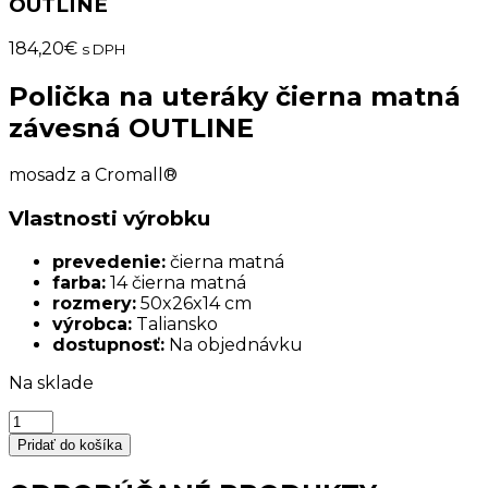
OUTLINE
184,20
€
s DPH
Polička na uteráky čierna matná
závesná OUTLINE
mosadz a Cromall®
Vlastnosti výrobku
prevedenie:
čierna matná
farba:
14 čierna matná
rozmery:
50x26x14 cm
výrobca:
Taliansko
dostupnosť:
Na objednávku
Na sklade
množstvo
Polička
Pridať do košíka
na
uteráky