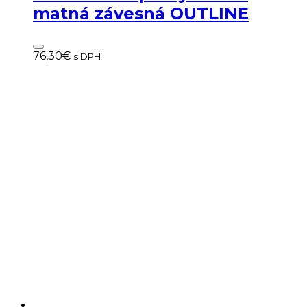
matná závesná OUTLINE
76,30
€
s DPH