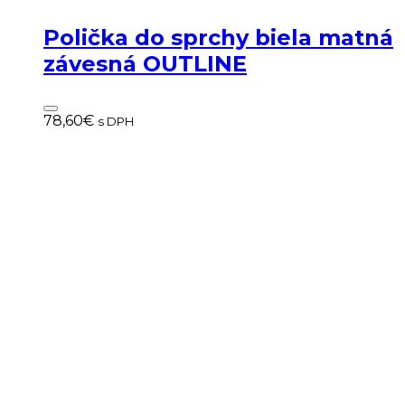
Polička do sprchy biela matná
závesná OUTLINE
78,60
€
s DPH