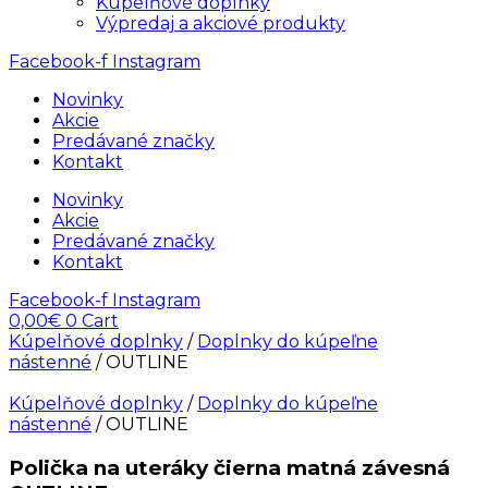
Kúpelňové doplnky
Výpredaj a akciové produkty
Facebook-f
Instagram
Novinky
Akcie
Predávané značky
Kontakt
Novinky
Akcie
Predávané značky
Kontakt
Facebook-f
Instagram
0,00
€
0
Cart
Kúpelňové doplnky
/
Doplnky do kúpeľne
nástenné
/ OUTLINE
Kúpelňové doplnky
/
Doplnky do kúpeľne
nástenné
/ OUTLINE
Polička na uteráky čierna matná závesná