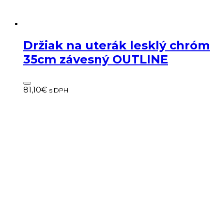
Držiak na uterák lesklý chróm
35cm závesný OUTLINE
81,10
€
s DPH