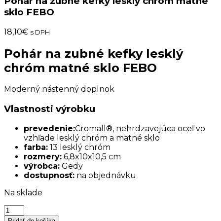
Pohár na zubné kefky lesklý chróm matné
sklo FEBO
18,10
€
s DPH
Pohár na zubné kefky lesklý
chróm matné sklo FEBO
Moderný nástenný doplnok
Vlastnosti výrobku
prevedenie:
Cromall®, nehrdzavejúca oceľ vo
vzhľade lesklý chróm a matné sklo
farba:
13 lesklý chróm
rozmery:
6,8x10x10,5 cm
výrobca:
Gedy
dostupnosť:
na objednávku
Na sklade
množstvo
Pohár
Pridať do košíka