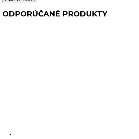
na
zubné
ODPORÚČANÉ PRODUKTY
kefky
lesklý
chróm
matné
sklo
FEBO