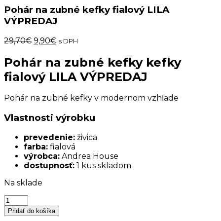
Pohár na zubné kefky fialový LILA
VÝPREDAJ
Pôvodná
Aktuálna
29,70
€
9,90
€
s DPH
cena
cena
bola:
je:
Pohár na zubné kefky kefky
29,70€.
9,90€.
fialový LILA VÝPREDAJ
Pohár na zubné kefky v modernom vzhľade
Vlastnosti výrobku
prevedenie:
živica
farba:
fialová
výrobca:
Andrea House
dostupnosť:
1 kus skladom
Na sklade
množstvo
Pohár
Pridať do košíka
na