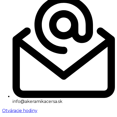
info@akeramikacersa.sk
Otváracie hodiny