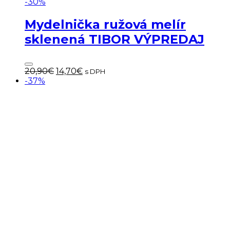
-30%
Mydelnička ružová melír
sklenená TIBOR VÝPREDAJ
Pôvodná
Aktuálna
20,90
€
14,70
€
s DPH
cena
cena
-37%
bola:
je:
20,90€.
14,70€.