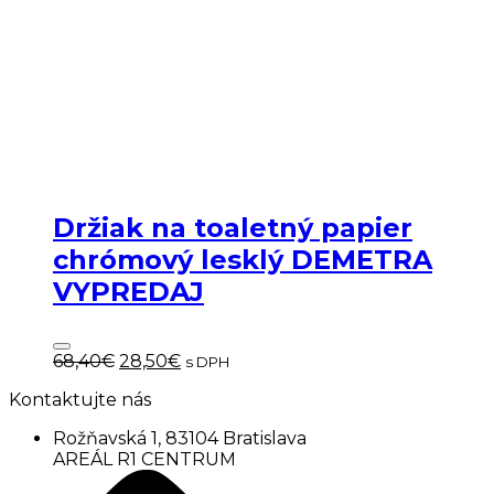
Držiak na toaletný papier
chrómový lesklý DEMETRA
VYPREDAJ
Pôvodná
Aktuálna
68,40
€
28,50
€
s DPH
cena
cena
Kontaktujte nás
bola:
je:
68,40€.
28,50€.
Rožňavská 1, 83104 Bratislava
AREÁL R1 CENTRUM