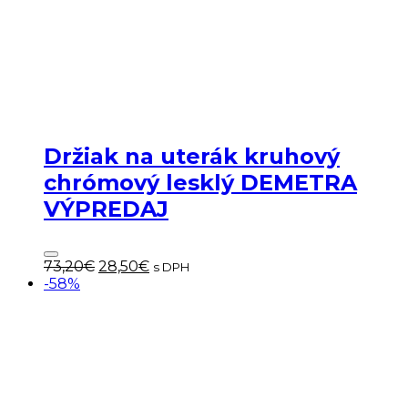
Držiak na uterák kruhový
chrómový lesklý DEMETRA
VÝPREDAJ
Pôvodná
Aktuálna
73,20
€
28,50
€
s DPH
cena
cena
-58%
bola:
je:
73,20€.
28,50€.