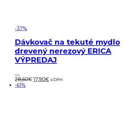
-37%
Dávkovač na tekuté mydlo
drevený nerezový ERICA
VÝPREDAJ
Pôvodná
Aktuálna
28,60
€
17,90
€
s DPH
cena
cena
-61%
bola:
je:
28,60€.
17,90€.