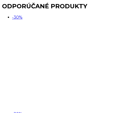
zubné
ODPORÚČANÉ PRODUKTY
kefky
fialový
-30%
LILA
VÝPREDAJ