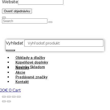
Website
Overiť objednávku
Vyhľadať
Obklady a dlažby
Kúpelňové doplnky
Novinky Skladom
Novinky
Akcie
Predávané značky
Kontakt
,00
€
0
Cart