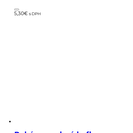
5,30
€
s DPH