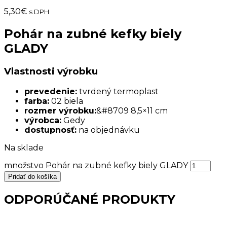
5,30
€
s DPH
Pohár na zubné kefky biely
GLADY
Vlastnosti výrobku
prevedenie:
tvrdený termoplast
farba:
02 biela
rozmer výrobku:
&#8709 8,5×11 cm
výrobca:
Gedy
dostupnosť:
na objednávku
Na sklade
množstvo Pohár na zubné kefky biely GLADY
Pridať do košíka
ODPORÚČANÉ PRODUKTY