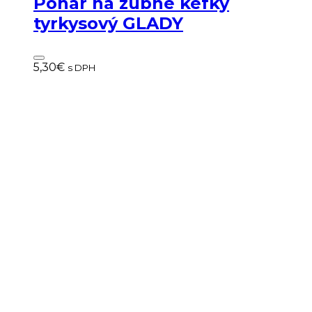
Pohár na zubné kefky
tyrkysový GLADY
5,30
€
s DPH