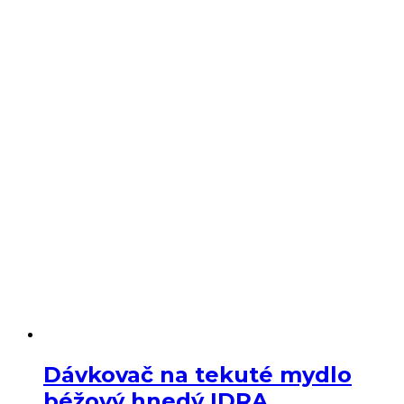
béžový
hnedý
IDRA
Dávkovač na tekuté mydlo
béžový hnedý IDRA