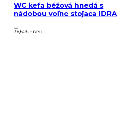
WC kefa béžová hnedá s
nádobou voľne stojaca IDRA
36,60
€
s DPH