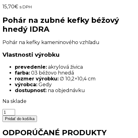
15,70
€
s DPH
Pohár na zubné kefky béžový
hnedý IDRA
Pohár na kefky kameninového vzhľadu
Vlastnosti výrobku
prevedenie:
akrylová živica
farba:
03 béžovo hnedá
rozmer výrobku:
∅ 10,2×10,4 cm
výrobca:
Gedy
dostupnosť:
na objednávku
Na sklade
množstvo
Pohár
Pridať do košíka
na
zubné
ODPORÚČANÉ PRODUKTY
kefky