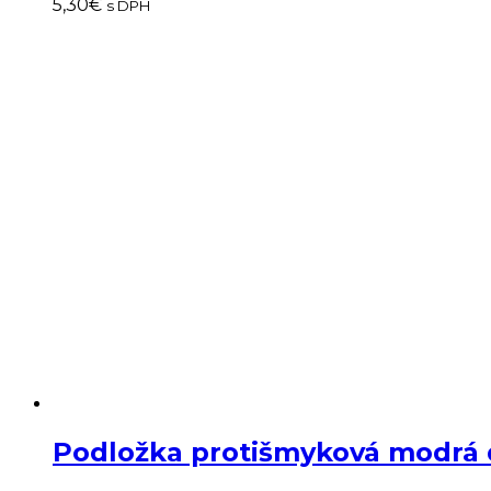
5,30
€
s DPH
Podložka protišmyková modrá