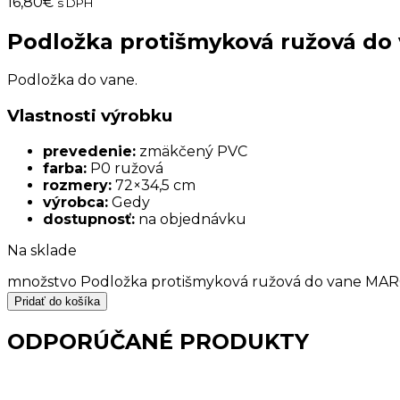
16,80
€
s DPH
Podložka protišmyková ružová d
Podložka do vane.
Vlastnosti výrobku
prevedenie:
zmäkčený PVC
farba:
P0 ružová
rozmery:
72×34,5 cm
výrobca:
Gedy
dostupnosť:
na objednávku
Na sklade
množstvo Podložka protišmyková ružová do vane M
Pridať do košíka
ODPORÚČANÉ PRODUKTY