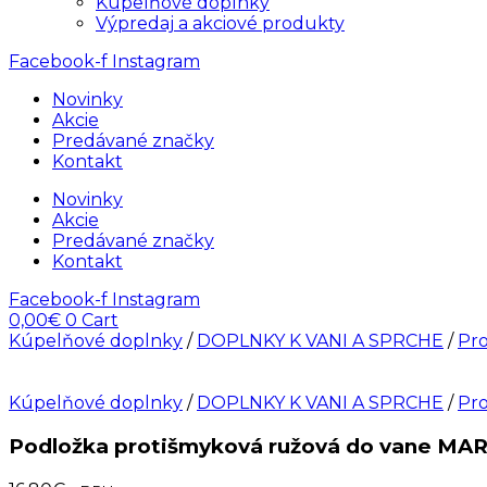
Kúpelňové doplnky
Výpredaj a akciové produkty
Facebook-f
Instagram
Novinky
Akcie
Predávané značky
Kontakt
Novinky
Akcie
Predávané značky
Kontakt
Facebook-f
Instagram
0,00
€
0
Cart
Kúpelňové doplnky
/
DOPLNKY K VANI A SPRCHE
/
Pro
Kúpelňové doplnky
/
DOPLNKY K VANI A SPRCHE
/
Pro
Podložka protišmyková ružová do vane M