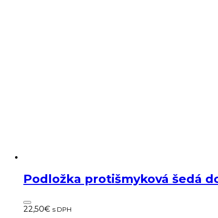
Podložka protišmyková šedá d
22,50
€
s DPH