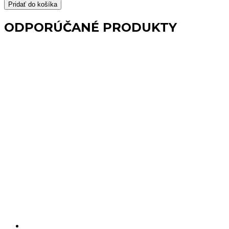
Podložka
Pridať do košíka
protišmyková
priehľadná
ODPORÚČANÉ PRODUKTY
kamienky
do
sprchy
RIVER