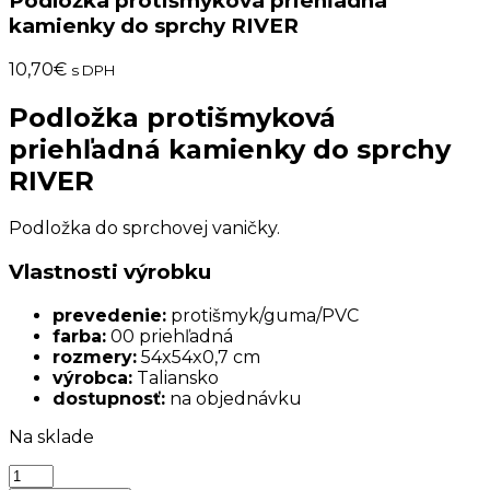
Podložka protišmyková priehľadná
kamienky do sprchy RIVER
10,70
€
s DPH
Podložka protišmyková
priehľadná kamienky do sprchy
RIVER
Podložka do sprchovej vaničky.
Vlastnosti výrobku
prevedenie:
protišmyk/guma/PVC
farba:
00 priehľadná
rozmery:
54x54x0,7 cm
výrobca:
Taliansko
dostupnosť:
na objednávku
Na sklade
množstvo