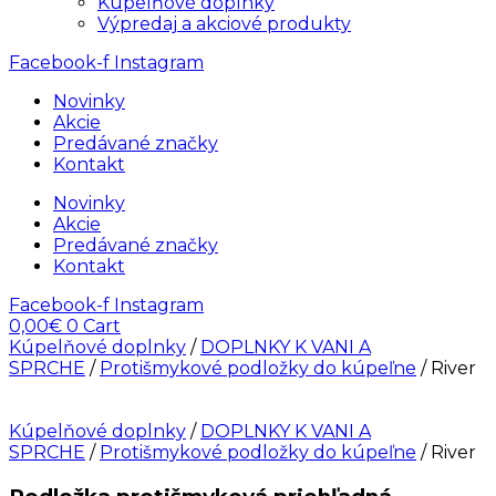
Kúpelňové doplnky
Výpredaj a akciové produkty
Facebook-f
Instagram
Novinky
Akcie
Predávané značky
Kontakt
Novinky
Akcie
Predávané značky
Kontakt
Facebook-f
Instagram
0,00
€
0
Cart
Kúpelňové doplnky
/
DOPLNKY K VANI A
SPRCHE
/
Protišmykové podložky do kúpeľne
/ River
Kúpelňové doplnky
/
DOPLNKY K VANI A
SPRCHE
/
Protišmykové podložky do kúpeľne
/ River