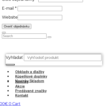
E-mail
*
Website
Overiť objednávku
Vyhľadať
Obklady a dlažby
Kúpelňové doplnky
Novinky Skladom
Novinky
Akcie
Predávané značky
Kontakt
,00
€
0
Cart