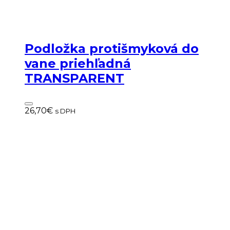
Podložka protišmyková do
vane priehľadná
TRANSPARENT
26,70
€
s DPH