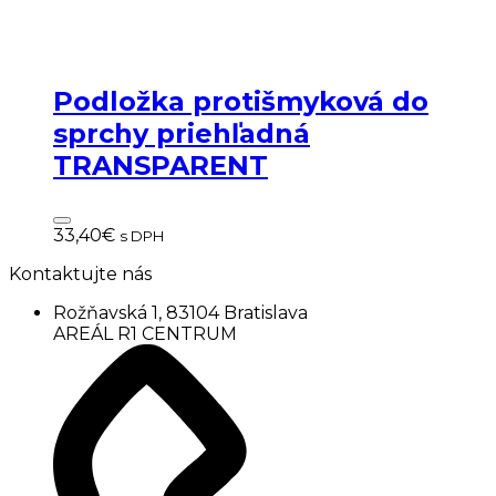
Podložka protišmyková do
sprchy priehľadná
TRANSPARENT
33,40
€
s DPH
Kontaktujte nás
Rožňavská 1, 83104 Bratislava
AREÁL R1 CENTRUM