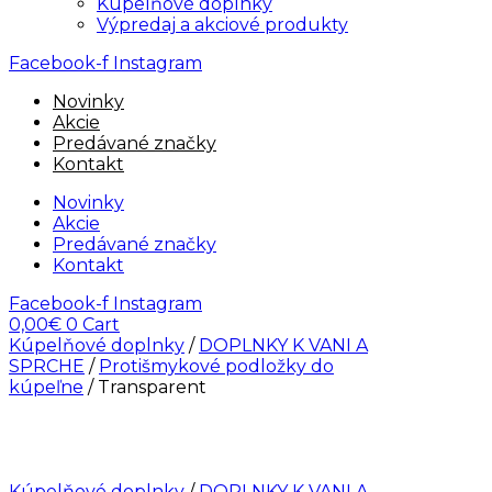
Kúpelňové doplnky
Výpredaj a akciové produkty
Facebook-f
Instagram
Novinky
Akcie
Predávané značky
Kontakt
Novinky
Akcie
Predávané značky
Kontakt
Facebook-f
Instagram
0,00
€
0
Cart
Kúpelňové doplnky
/
DOPLNKY K VANI A
SPRCHE
/
Protišmykové podložky do
kúpeľne
/ Transparent
Kúpelňové doplnky
/
DOPLNKY K VANI A