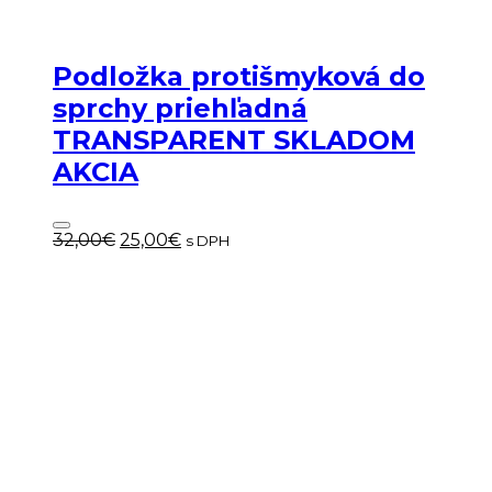
Podložka protišmyková do
sprchy priehľadná
TRANSPARENT SKLADOM
AKCIA
Pôvodná
Aktuálna
32,00
€
25,00
€
s DPH
cena
cena
bola:
je:
32,00€.
25,00€.