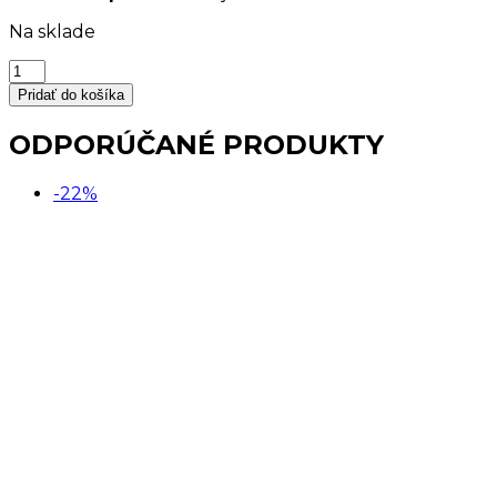
Na sklade
množstvo
Podložka
Pridať do košíka
protišmyková
do
ODPORÚČANÉ PRODUKTY
sprchy
priehľadná
-22%
rohová
TRANSPARENT