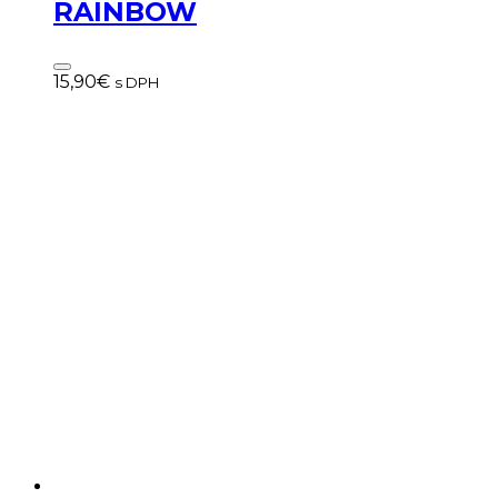
RAINBOW
15,90
€
s DPH