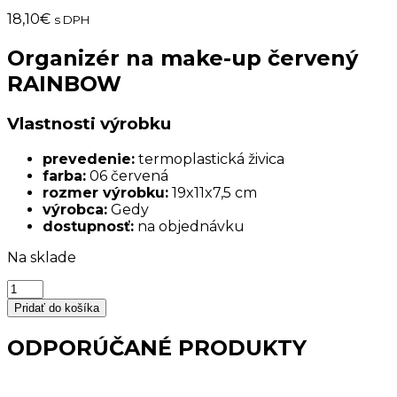
18,10
€
s DPH
Organizér na make-up červený
RAINBOW
Vlastnosti výrobku
prevedenie:
termoplastická živica
farba:
06 červená
rozmer výrobku:
19x11x7,5 cm
výrobca:
Gedy
dostupnosť:
na objednávku
Na sklade
množstvo
Organizér
Pridať do košíka
na
make-
ODPORÚČANÉ PRODUKTY
up
červený
RAINBOW