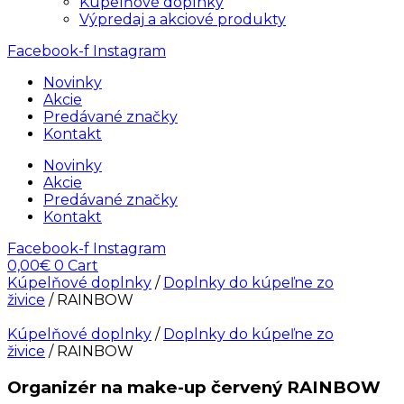
Kúpelňové doplnky
Výpredaj a akciové produkty
Facebook-f
Instagram
Novinky
Akcie
Predávané značky
Kontakt
Novinky
Akcie
Predávané značky
Kontakt
Facebook-f
Instagram
0,00
€
0
Cart
Kúpelňové doplnky
/
Doplnky do kúpeľne zo
živice
/ RAINBOW
Kúpelňové doplnky
/
Doplnky do kúpeľne zo
živice
/ RAINBOW
Organizér na make-up červený RAINBOW