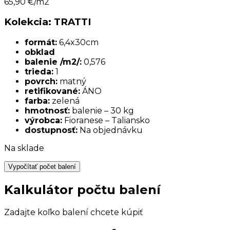
65,90
€/m2
Kolekcia: TRATTI
formát:
6,4x30cm
obklad
balenie /m2/:
0,576
trieda:
1
povrch:
matný
retifikované:
ÁNO
farba:
zelená
hmotnosť:
balenie – 30 kg
výrobca:
Fioranese – Taliansko
dostupnosť:
Na objednávku
Na sklade
Vypočítať počet balení
Kalkulátor počtu balení
Zadajte koľko balení chcete kúpiť