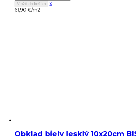
x
Vložiť do košíka
61,90
€/m2
Obklad biely lesklý 10x20cm B