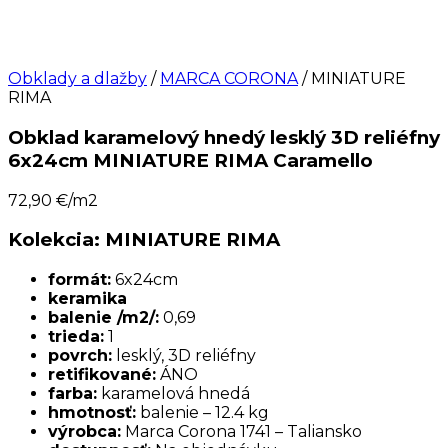
Obklady a dlažby
/
MARCA CORONA
/ MINIATURE
RIMA
Obklad karamelový hnedý lesklý 3D reliéfny
6x24cm MINIATURE RIMA Caramello
72,90
€/m2
Kolekcia: MINIATURE RIMA
formát:
6x24cm
keramika
balenie /m2/:
0,69
trieda:
1
povrch:
lesklý, 3D reliéfny
retifikované:
ÁNO
farba:
karamelová hnedá
hmotnosť:
balenie – 12.4 kg
výrobca:
Marca Corona 1741 – Taliansko