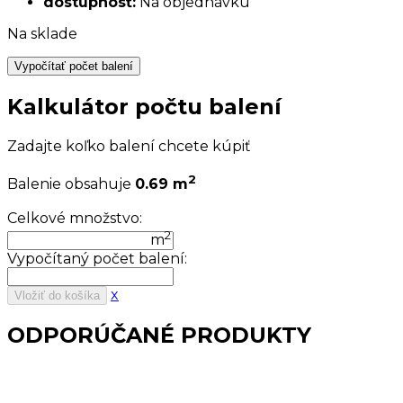
dostupnosť:
Na objednávku
Na sklade
Vypočítať počet balení
Kalkulátor počtu balení
Zadajte koľko balení chcete kúpiť
2
Balenie obsahuje
0.69 m
Celkové množstvo:
2
m
Vypočítaný počet balení:
x
Vložiť do košíka
ODPORÚČANÉ PRODUKTY