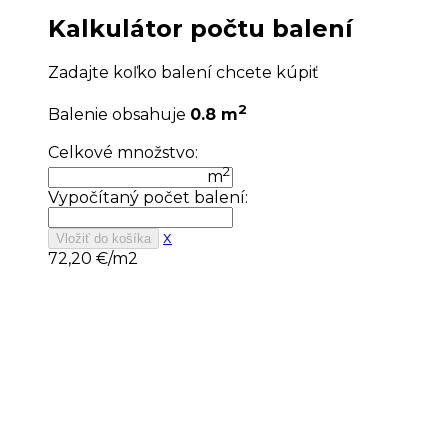
Kalkulátor počtu balení
Zadajte koľko balení chcete kúpiť
2
Balenie obsahuje
0.8 m
Celkové množstvo:
2
m
Vypočítaný počet balení:
x
Vložiť do košíka
72,20
€/m2