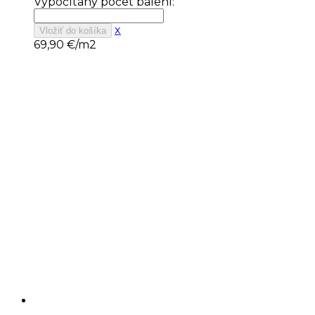
Vypočítaný počet balení:
x
Vložiť do košíka
69,90
€/m2