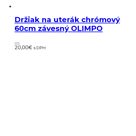
Držiak na uterák chrómový
60cm závesný OLIMPO
20,00
€
s DPH