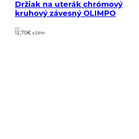
Držiak na uterák chrómový
kruhový závesný OLIMPO
12,70
€
s DPH