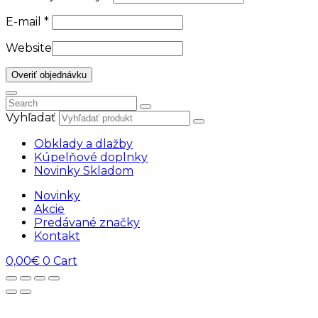
E-mail
*
Website
Overiť objednávku
Vyhľadať
Obklady a dlažby
Kúpelňové doplnky
Novinky Skladom
Novinky
Akcie
Predávané značky
Kontakt
0,00
€
0
Cart