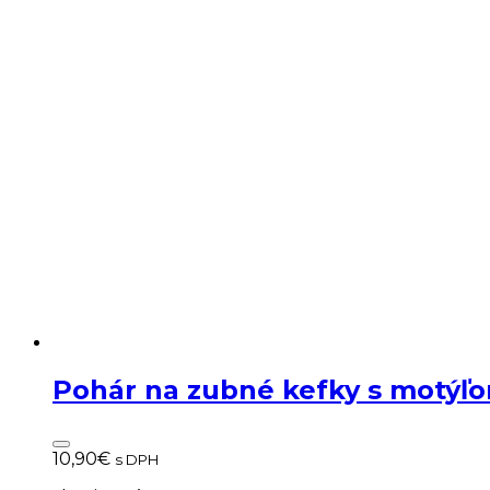
Pohár na zubné kefky s motýľ
10,90
€
s DPH