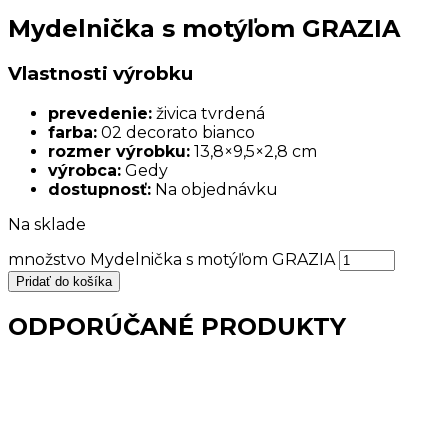
Mydelnička s motýľom GRAZIA
Vlastnosti výrobku
prevedenie:
živica tvrdená
farba:
02 decorato bianco
rozmer výrobku:
13,8×9,5×2,8 cm
výrobca:
Gedy
dostupnosť:
Na objednávku
Na sklade
množstvo Mydelnička s motýľom GRAZIA
Pridať do košíka
ODPORÚČANÉ PRODUKTY