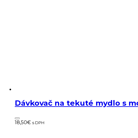
Dávkovač na tekuté mydlo s 
18,50
€
s DPH