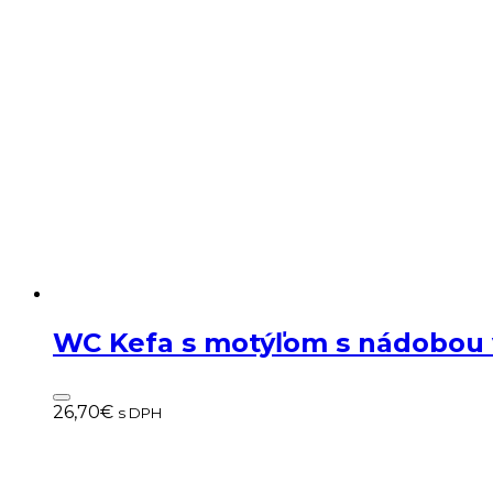
WC Kefa s motýľom s nádobou 
26,70
€
s DPH