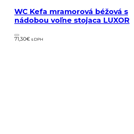
WC Kefa mramorová béžová s
nádobou voľne stojaca LUXOR
71,30
€
s DPH