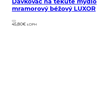
Dávkovač na tekuté mydlo
mramorový béžový LUXOR
45,80
€
s DPH