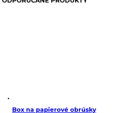
ODPORÚČANÉ PRODUKTY
LUXOR
Box na papierové obrúsky