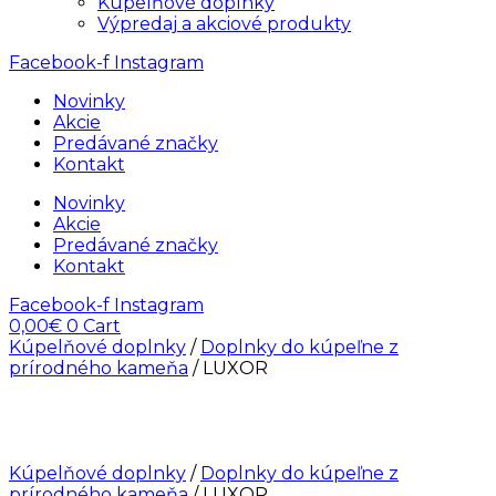
Kúpelňové doplnky
Výpredaj a akciové produkty
Facebook-f
Instagram
Novinky
Akcie
Predávané značky
Kontakt
Novinky
Akcie
Predávané značky
Kontakt
Facebook-f
Instagram
0,00
€
0
Cart
Kúpelňové doplnky
/
Doplnky do kúpeľne z
prírodného kameňa
/ LUXOR
Kúpelňové doplnky
/
Doplnky do kúpeľne z
prírodného kameňa
/ LUXOR