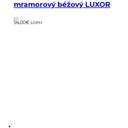
mramorový béžový LUXOR
56,00
€
s DPH