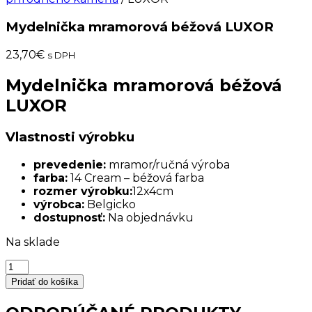
Mydelnička mramorová béžová LUXOR
23,70
€
s DPH
Mydelnička mramorová béžová
LUXOR
Vlastnosti výrobku
prevedenie:
mramor/ručná výroba
farba:
14 Cream – béžová farba
rozmer výrobku:
12x4cm
výrobca:
Belgicko
dostupnosť:
Na objednávku
Na sklade
množstvo
Mydelnička
Pridať do košíka
mramorová
béžová