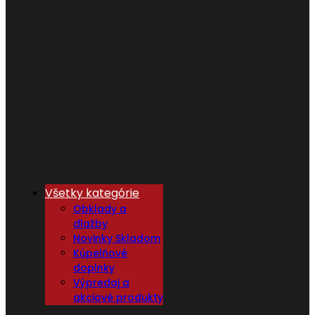
Všetky kategórie
Obklady a
dlažby
Novinky Skladom
Kúpelňové
doplnky
Výpredaj a
akciové produkty