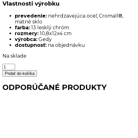
Vlastnosti výrobku
prevedenie:
nehrdzavejúca oceľ, Cromall®,
matné sklo
farba:
13 lesklý chróm
rozmery:
10,8x12x4 cm
výrobca:
Gedy
dostupnosť:
na objednávku
Na sklade
množstvo
Mydelnička
Pridať do košíka
chrómová
sklenená
ODPORÚČANÉ PRODUKTY
BERNINA