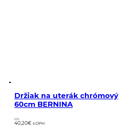
Držiak na uterák chrómový
60cm BERNINA
40,20
€
s DPH