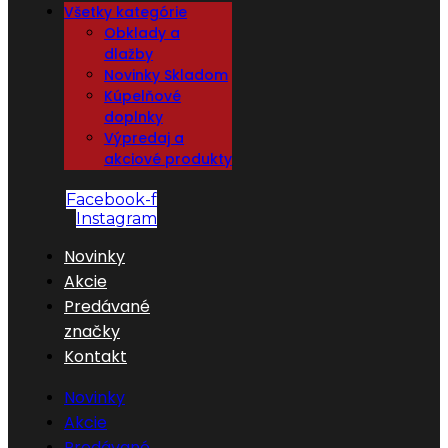
Všetky kategórie
Obklady a
dlažby
Novinky Skladom
Kúpelňové
doplnky
Výpredaj a
akciové produkty
Facebook-f
Instagram
Novinky
Akcie
Predávané
značky
Kontakt
Novinky
Akcie
Predávané