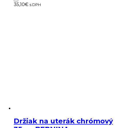
35,10
€
s DPH
Držiak na uterák chrómový