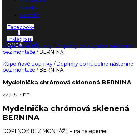
značky
Kontakt
Facebook-
f
Instagram
0,00
€
0
Cart
Kúpelňové doplnky
/
Doplnky do kúpeľne nástenné
bez montáže
/ BERNINA
Kúpelňové doplnky
/
Doplnky do kúpeľne nástenné
bez montáže
/ BERNINA
Mydelnička chrómová sklenená BERNINA
22,10
€
s DPH
Mydelnička chrómová sklenená
BERNINA
DOPLNOK BEZ MONTÁŽE – na nalepenie