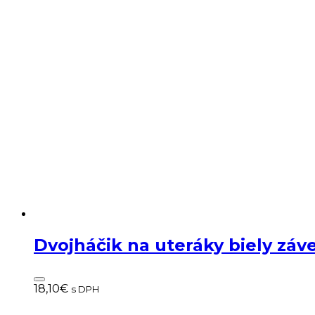
Dvojháčik na uteráky biely zá
18,10
€
s DPH