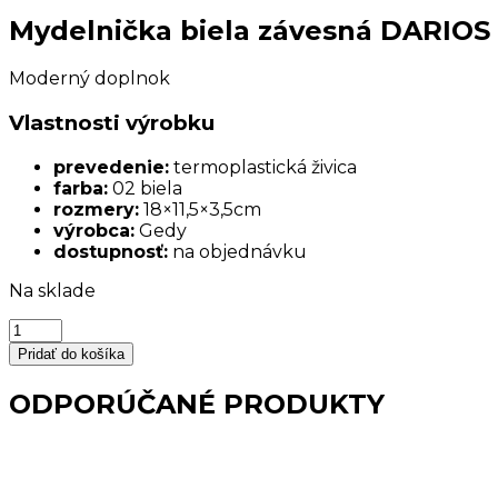
Mydelnička biela závesná DARIOS
Moderný doplnok
Vlastnosti výrobku
prevedenie:
termoplastická živica
farba:
02 biela
rozmery:
18×11,5×3,5cm
výrobca:
Gedy
dostupnosť:
na objednávku
Na sklade
množstvo
Mydelnička
Pridať do košíka
biela
závesná
ODPORÚČANÉ PRODUKTY
DARIOS