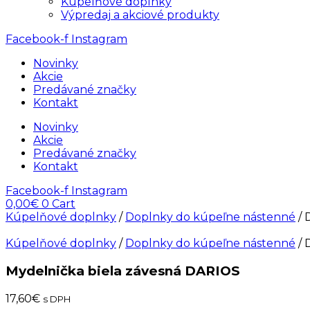
Kúpelňové doplnky
Výpredaj a akciové produkty
Facebook-f
Instagram
Novinky
Akcie
Predávané značky
Kontakt
Novinky
Akcie
Predávané značky
Kontakt
Facebook-f
Instagram
0,00
€
0
Cart
Kúpelňové doplnky
/
Doplnky do kúpeľne nástenné
/ 
Kúpelňové doplnky
/
Doplnky do kúpeľne nástenné
/ 
Mydelnička biela závesná DARIOS
17,60
€
s DPH