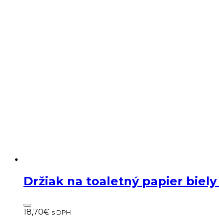
Držiak na toaletný papier biel
18,70
€
s DPH