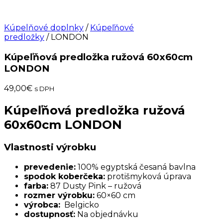
Kúpelňové doplnky
/
Kúpeľňové
predložky
/ LONDON
Kúpeľňová predložka ružová 60x60cm
LONDON
49,00
€
s DPH
Kúpeľňová predložka ružová
60x60cm LONDON
Vlastnosti výrobku
prevedenie:
100% egyptská česaná bavlna
spodok koberčeka:
protišmyková úprava
farba:
87 Dusty Pink – ružová
rozmer výrobku:
60×60 cm
výrobca:
Belgicko
dostupnosť:
Na objednávku