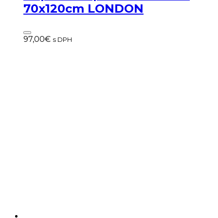
70x120cm LONDON
97,00
€
s DPH