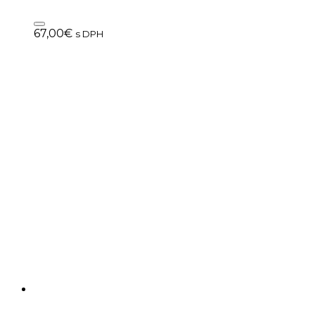
67,00
€
s DPH