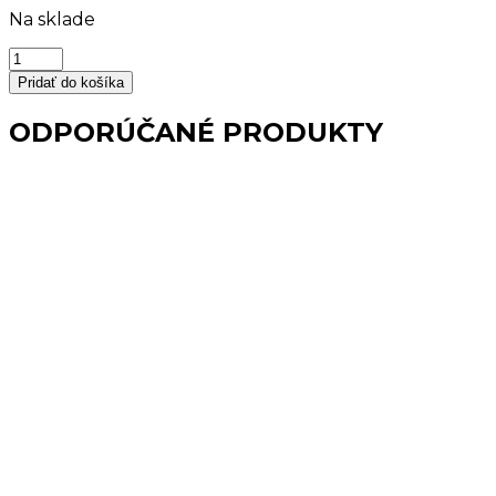
Na sklade
množstvo
Kúpeľňová
Pridať do košíka
predložka
ružová
ODPORÚČANÉ PRODUKTY
60x60cm
LONDON