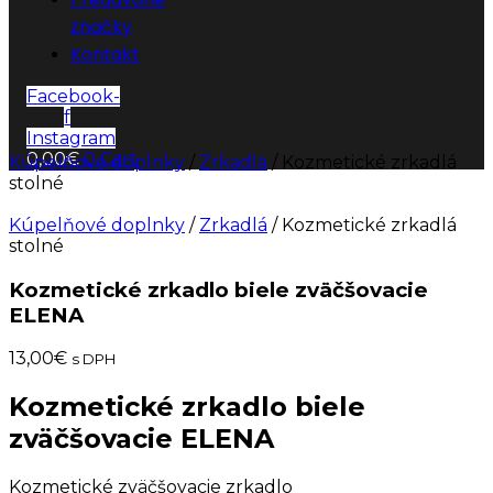
značky
Kontakt
Facebook-
f
Instagram
0,00
€
0
Cart
Kúpelňové doplnky
/
Zrkadlá
/ Kozmetické zrkadlá
stolné
Kúpelňové doplnky
/
Zrkadlá
/ Kozmetické zrkadlá
stolné
Kozmetické zrkadlo biele zväčšovacie
ELENA
13,00
€
s DPH
Kozmetické zrkadlo biele
zväčšovacie ELENA
Kozmetické zväčšovacie zrkadlo