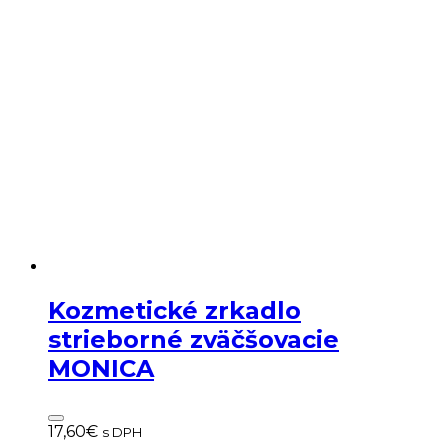
Kozmetické zrkadlo
strieborné zväčšovacie
MONICA
17,60
€
s DPH