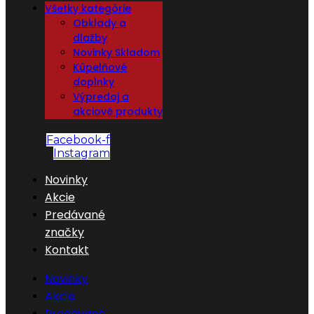
Všetky kategórie
Obklady a
dlažby
Novinky Skladom
Kúpelňové
doplnky
Výpredaj a
akciové produkty
Facebook-f
Instagram
Novinky
Akcie
Predávané
značky
Kontakt
Novinky
Akcie
Predávané