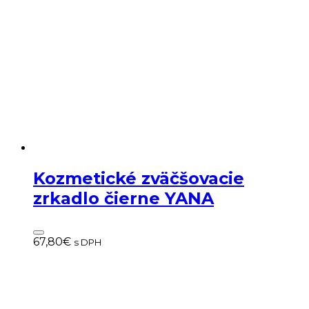
Kozmetické zväčšovacie
zrkadlo čierne YANA
67,80
€
s DPH