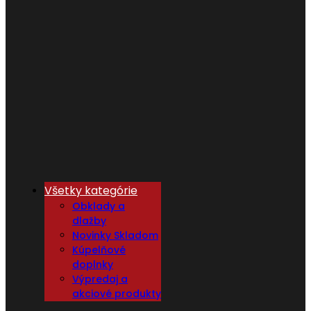
Všetky kategórie
Obklady a
dlažby
Novinky Skladom
Kúpelňové
doplnky
Výpredaj a
akciové produkty