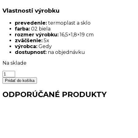
Vlastnosti výrobku
prevedenie:
termoplast a sklo
farba:
02 biela
rozmer výrobku:
16,5×1,8×19 cm
zväčšenie:
5x
výrobca:
Gedy
dostupnosť:
na objednávku
Na sklade
množstvo
Kozmetické
Pridať do košíka
zrkadlo
biele
ODPORÚČANÉ PRODUKTY
zväčšovacie
ELENA