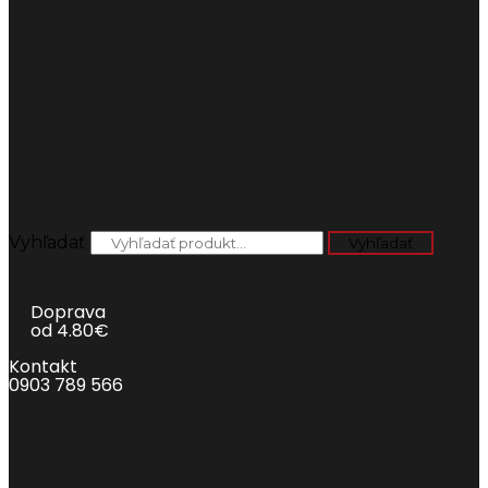
Vyhľadať
Vyhľadať
Doprava
od 4.80€
Kontakt
0903 789 566