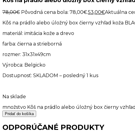
Kôš na prádlo alebo úložný box čierny vz
78,00
€
Pôvodná cena bola: 78,00€.
53,00
€
Aktuálna cen
Kôš na prádlo alebo úložný box čierny vzhľad koža
materiál: imitácia kože a drevo
farba: čierna a strieborná
rozmer: 31x31x49cm
Výrobca: Belgicko
Dostupnosť: SKLADOM – posledný 1 kus
Na sklade
množstvo Kôš na prádlo alebo úložný box čierny vz
Pridať do košíka
ODPORÚČANÉ PRODUKTY