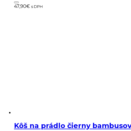
47,90
€
s DPH
Kôš na prádlo čierny bambuso