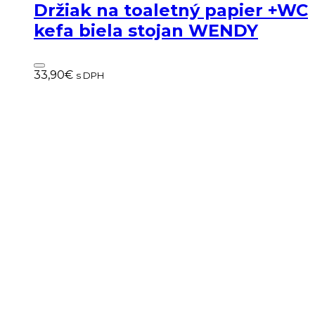
Držiak na toaletný papier +WC
kefa biela stojan WENDY
33,90
€
s DPH