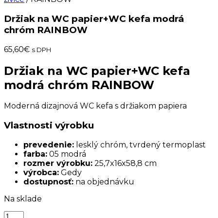
Držiak na WC papier+WC kefa modrá
chróm RAINBOW
65,60
€
s DPH
Držiak na WC papier+WC kefa
modrá chróm RAINBOW
Moderná dizajnová WC kefa s držiakom papiera
Vlastnosti výrobku
prevedenie:
lesklý chróm, tvrdený termoplast
farba:
05 modrá
rozmer výrobku:
25,7x16x58,8 cm
výrobca:
Gedy
dostupnosť:
na objednávku
Na sklade
množstvo