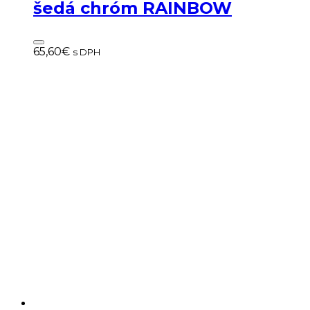
šedá chróm RAINBOW
65,60
€
s DPH