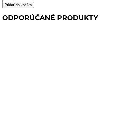
Držiak
Pridať do košíka
na
WC
ODPORÚČANÉ PRODUKTY
papier+WC
kefa
modrá
chróm
RAINBOW