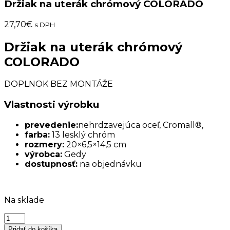
Držiak na uterák chrómový COLORADO
27,70
€
s DPH
Držiak na uterák chrómový
COLORADO
DOPLNOK BEZ MONTÁŽE
Vlastnosti výrobku
prevedenie:
nehrdzavejúca oceľ, Cromall®,
farba:
13 lesklý chróm
rozmery:
20×6,5×14,5 cm
výrobca:
Gedy
dostupnosť:
na objednávku
Na sklade
množstvo
Držiak
Pridať do košíka