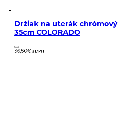
Držiak na uterák chrómový
35cm COLORADO
36,80
€
s DPH