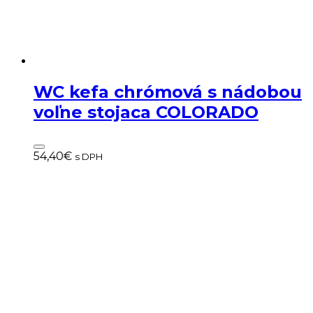
WC kefa chrómová s nádobou
voľne stojaca COLORADO
54,40
€
s DPH