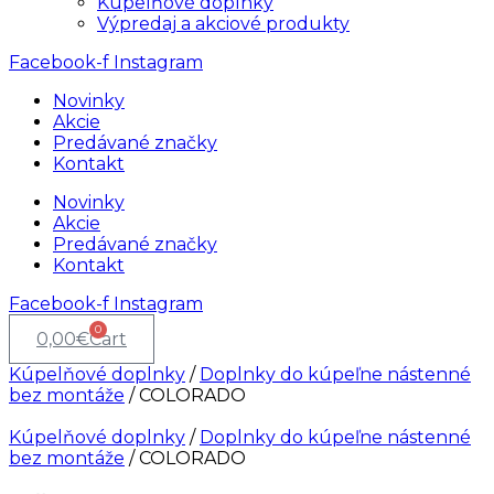
Kúpelňové doplnky
Výpredaj a akciové produkty
Facebook-f
Instagram
Novinky
Akcie
Predávané značky
Kontakt
Novinky
Akcie
Predávané značky
Kontakt
Facebook-f
Instagram
0
0,00
€
Cart
Kúpelňové doplnky
/
Doplnky do kúpeľne nástenné
bez montáže
/ COLORADO
Kúpelňové doplnky
/
Doplnky do kúpeľne nástenné
bez montáže
/ COLORADO