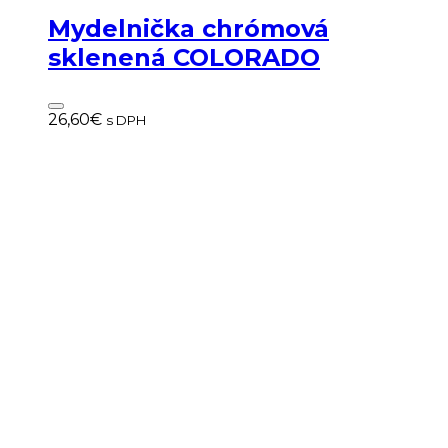
Mydelnička chrómová
sklenená COLORADO
26,60
€
s DPH