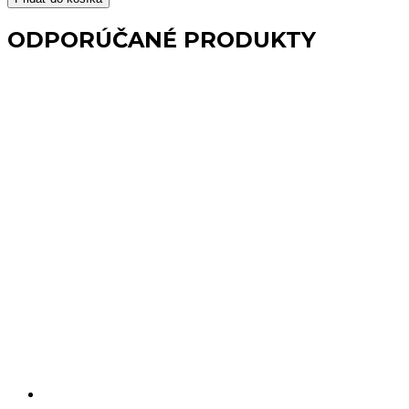
na
uterák
ODPORÚČANÉ PRODUKTY
chrómový
COLORADO