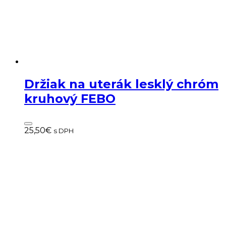
Držiak na uterák lesklý chróm
kruhový FEBO
25,50
€
s DPH