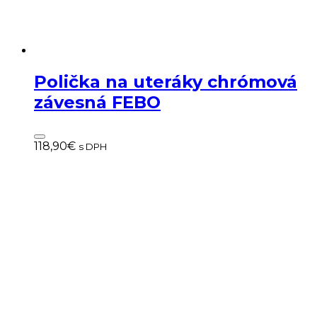
Polička na uteráky chrómová
závesná FEBO
118,90
€
s DPH