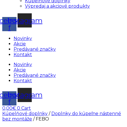
Kúpelňové doplnky
Výpredaj a akciové produkty
cebook-
Instagram
f
Novinky
Akcie
Predávané značky
Kontakt
Novinky
Akcie
Predávané značky
Kontakt
cebook-
Instagram
f
0,00
€
0
Cart
Kúpelňové doplnky
/
Doplnky do kúpeľne nástenné
bez montáže
/ FEBO