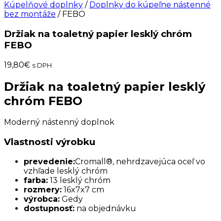
Kúpelňové doplnky
/
Doplnky do kúpeľne nástenné
bez montáže
/ FEBO
Držiak na toaletný papier lesklý chróm
FEBO
19,80
€
s DPH
Držiak na toaletný papier lesklý
chróm FEBO
Moderný nástenný doplnok
Vlastnosti výrobku
prevedenie:
Cromall®, nehrdzavejúca oceľ vo
vzhľade lesklý chróm
farba:
13 lesklý chróm
rozmery:
16x7x7 cm
výrobca:
Gedy
dostupnosť:
na objednávku