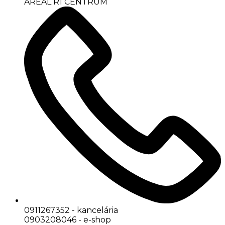
AREÁL R1 CENTRUM
0911267352 - kancelária
0903208046 - e-shop