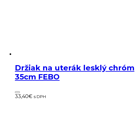
Držiak na uterák lesklý chróm
35cm FEBO
33,40
€
s DPH