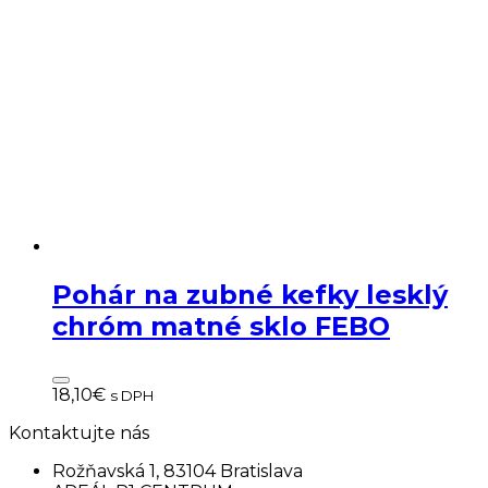
Pohár na zubné kefky lesklý
chróm matné sklo FEBO
18,10
€
s DPH
Kontaktujte nás
Rožňavská 1, 83104 Bratislava