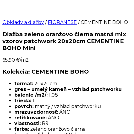
Obklady a dlažby
/
FIORANESE
/ CEMENTINE BOHO
Dlažba zeleno oranžovo čierna matná mix
vzorov patchwork 20x20cm CEMENTINE
BOHO Mini
65,90
€/m2
Kolekcia: CEMENTINE BOHO
formát:
20x20cm
gres – umelý kameň – vzhľad patchworku
balenie /m2/:
1,08
trieda:
1
povrch:
matný / vzhľad patchworku
mrazuvzdornosť:
ÁNO
retifikované:
ÁNO
vlastnosti:
R9
farba:
zeleno oranžovo čierna