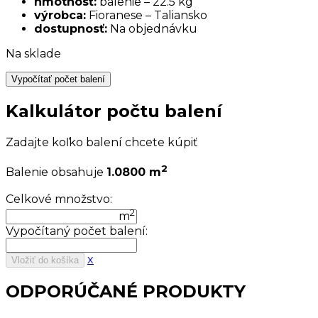
hmotnosť:
balenie – 22.5 kg
výrobca:
Fioranese – Taliansko
dostupnosť:
Na objednávku
Na sklade
Vypočítať počet balení
Kalkulátor počtu balení
Zadajte koľko balení chcete kúpiť
2
Balenie obsahuje
1.0800 m
Celkové množstvo:
2
m
Vypočítaný počet balení:
x
Vložiť do košíka
ODPORÚČANÉ PRODUKTY