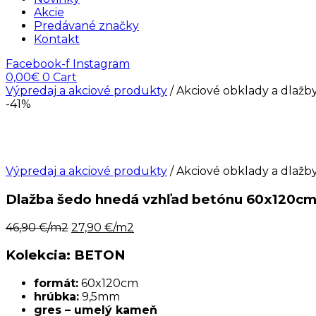
Akcie
Predávané značky
Kontakt
Facebook-f
Instagram
0,00
€
0
Cart
Výpredaj a akciové produkty
/ Akciové obklady a dlažb
-41%
Výpredaj a akciové produkty
/ Akciové obklady a dlažb
Dlažba šedo hnedá vzhľad betónu 60x12
Pôvodná
Aktuálna
46,90
€/m2
27,90
€/m2
cena
cena
bola:
je:
Kolekcia: BETON
46,90
27,90
€/m2.
€/m2.
formát:
60x120cm
hrúbka:
9,5mm
gres – umelý kameň