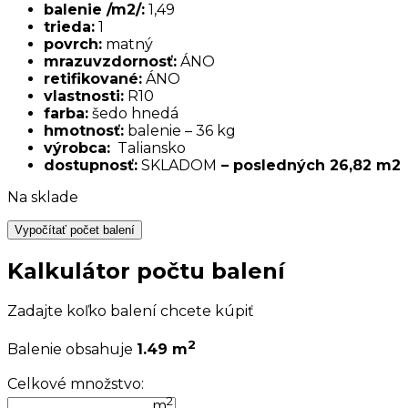
balenie /m2/:
1,49
trieda:
1
povrch:
matný
mrazuvzdornosť:
ÁNO
retifikované:
ÁNO
vlastnosti:
R10
farba:
šedo hnedá
hmotnosť:
balenie – 36 kg
výrobca:
Taliansko
dostupnosť:
SKLADOM
– posledných 26,82 m2
Na sklade
Vypočítať počet balení
Kalkulátor počtu balení
Zadajte koľko balení chcete kúpiť
2
Balenie obsahuje
1.49 m
Celkové množstvo:
2
m