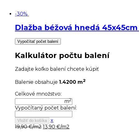
-30%
Dlažba béžová hnedá 45x45
Vypočítať počet balení
Kalkulátor počtu balení
Zadajte koľko balení chcete kúpiť
2
Balenie obsahuje
1.4200 m
Celkové množstvo:
2
m
Vypočítaný počet balení:
x
Vložiť do košíka
Pôvodná
Aktuálna
19,90
€/m2
13,90
€/m2
cena
cena
bola:
je: