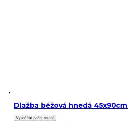
19,90
13,90
€/m2.
€/m2.
Dlažba béžová hnedá 45x90c
Vypočítať počet balení