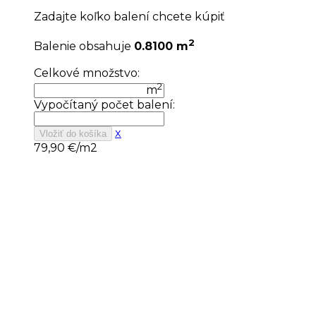
Zadajte koľko balení chcete kúpiť
2
Balenie obsahuje
0.8100 m
Celkové množstvo:
2
m
Vypočítaný počet balení:
x
Vložiť do košíka
79,90
€/m2