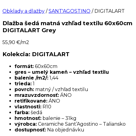
Obklady a dlažby
/
SANT'AGOSTINO
/ DIGITALART
Dlažba šedá matná vzhľad textilu 60x60cm
DIGITALART Grey
55,90
€/m2
Kolekcia: DIGITALART
formát:
60x60cm
gres – umelý kameň – vzhľad textilu
balenie /m2/:
1,44
trieda:
1
povrch:
matný / vzhľad textilu
mrazuvzdornosť:
ÁNO
retifikované:
ÁNO
vlastnosti:
R10
farba:
šedá
hmotnosť:
balenie – 31kg
výrobca:
Ceramiche Sant’Agostino – Taliansko
dostupnosť:
Na objednávku