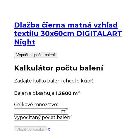
Dlažba čierna matná vzhľad
textilu 30x60cm DIGITALART
Night
Vypočítať počet balení
Kalkulátor počtu balení
Zadajte koľko balení chcete kúpiť
2
Balenie obsahuje
1.2600 m
Celkové množstvo:
2
m
Vypočítaný počet balení:
x
Vložiť do košíka