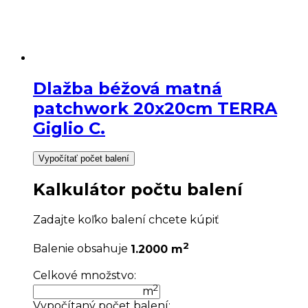
Dlažba béžová matná
patchwork 20x20cm TERRA
Giglio C.
Vypočítať počet balení
Kalkulátor počtu balení
Zadajte koľko balení chcete kúpiť
2
Balenie obsahuje
1.2000 m
Celkové množstvo:
2
m
Vypočítaný počet balení: