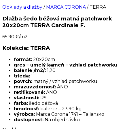
Obklady a dlažby
/
MARCA CORONA
/ TERRA
Dlažba šedo béžová matná patchwork
20x20cm TERRA Cardinale F.
65,90
€/m2
Kolekcia: TERRA
formát:
20x20cm
gres – umelý kameň – vzhľad patchworku
balenie /m2/:
1,20
trieda:
1
povrch:
matný / vzhľad patchworku
mrazuvzdornosť:
ÁNO
retifikované:
ÁNO
vlastnosti:
R9
farba:
šedo béžová
hmotnosť:
balenie – 23.90 kg
výrobca:
Marca Corona 1741 – Taliansko
dostupnosť:
Na objednávku