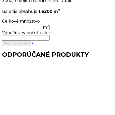
Zadajte koľko balení chcete kúpiť
2
Balenie obsahuje
1.6200 m
Celkové množstvo:
2
m
Vypočítaný počet balení:
x
Vložiť do košíka
ODPORÚČANÉ PRODUKTY