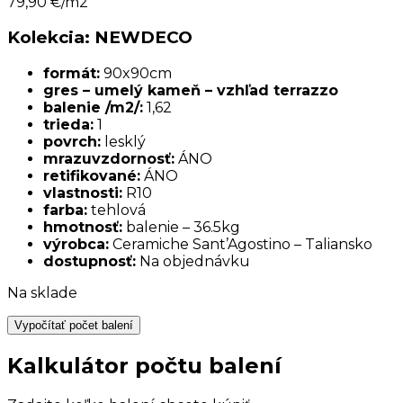
79,90
€/m2
Kolekcia: NEWDECO
formát:
90x90cm
gres – umelý kameň – vzhľad terrazzo
balenie /m2/:
1,62
trieda:
1
povrch:
lesklý
mrazuvzdornosť:
ÁNO
retifikované:
ÁNO
vlastnosti:
R10
farba:
tehlová
hmotnosť:
balenie – 36.5kg
výrobca:
Ceramiche Sant’Agostino – Taliansko
dostupnosť:
Na objednávku
Na sklade
Vypočítať počet balení
Kalkulátor počtu balení