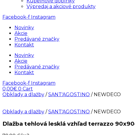
Kúpelňové doplnky
Výpredaj a akciové produkty
Facebook-f
Instagram
Novinky
Akcie
Predávané značky
Kontakt
Novinky
Akcie
Predávané značky
Kontakt
Facebook-f
Instagram
0,00
€
0
Cart
Obklady a dlažby
/
SANT'AGOSTINO
/ NEWDECO
Obklady a dlažby
/
SANT'AGOSTINO
/ NEWDECO
Dlažba tehlová lesklá vzhľad terrazzo 90