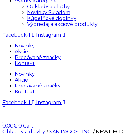
Všetky kategórie
Obklady a dlažby
Novinky Skladom
Kúpelňové doplnky
Výpredaj a akciové produkty
Facebook-f
Instagram
Novinky
Akcie
Predávané značky
Kontakt
Novinky
Akcie
Predávané značky
Kontakt
Facebook-f
Instagram
0,00
€
0
Cart
Obklady a dlažby
/
SANT'AGOSTINO
/ NEWDECO