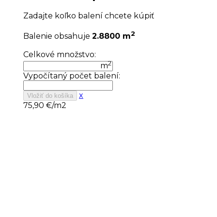
Zadajte koľko balení chcete kúpiť
2
Balenie obsahuje
2.8800 m
Celkové množstvo:
2
m
Vypočítaný počet balení:
x
Vložiť do košíka
75,90
€/m2