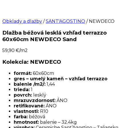
Obklady a dlažby
/
SANT'AGOSTINO
/ NEWDECO
Dlažba béžová lesklá vzhľad terrazzo
60x60cm NEWDECO Sand
59,90
€/m2
Kolekcia: NEWDECO
formát:
60x60cm
gres – umelý kameň – vzhľad terrazzo
balenie /m2/:
1,44
trieda:
1
povrch:
lesklý
mrazuvzdornosť:
ÁNO
retifikované:
ÁNO
vlastnosti:
R10
farba:
béžová
hmotnosť:
balenie – 32.4kg
výrobca:
Ceramiche Sant’Agostino – Taliansko