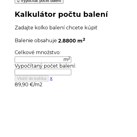
Vypočítať počet balení
Kalkulátor počtu balení
Zadajte koľko balení chcete kúpiť
2
Balenie obsahuje
2.8800 m
Celkové množstvo:
2
m
Vypočítaný počet balení:
x
Vložiť do košíka
89,90
€/m2