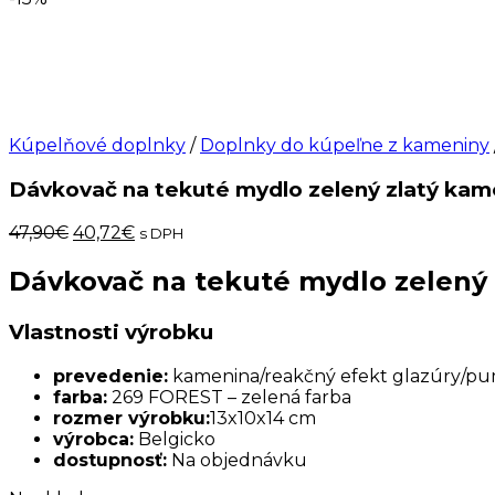
Kúpelňové doplnky
/
Doplnky do kúpeľne z kameniny
Dávkovač na tekuté mydlo zelený zlatý k
Pôvodná
Aktuálna
47,90
€
40,72
€
s DPH
cena
cena
bola:
je:
Dávkovač na tekuté mydlo zelený
47,90€.
40,72€.
Vlastnosti výrobku
prevedenie:
kamenina/reakčný efekt glazúry/pump
farba:
269 FOREST – zelená farba
rozmer výrobku:
13x10x14 cm
výrobca:
Belgicko
dostupnosť:
Na objednávku