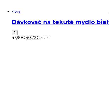
-15%
Dávkovač na tekuté mydlo bi
Pôvodná
Aktuálna
47,90
€
40,72
€
s DPH
cena
cena
bola:
je:
47,90€.
40,72€.