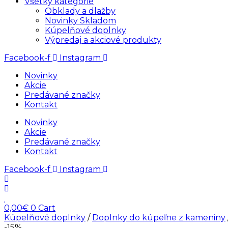
Všetky kategórie
Obklady a dlažby
Novinky Skladom
Kúpelňové doplnky
Výpredaj a akciové produkty
Facebook-f
Instagram
Novinky
Akcie
Predávané značky
Kontakt
Novinky
Akcie
Predávané značky
Kontakt
Facebook-f
Instagram
0,00
€
0
Cart
Kúpelňové doplnky
/
Doplnky do kúpeľne z kameniny
-15%