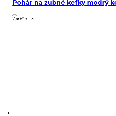
Pohár na zubné kefky modrý k
7,40
€
s DPH