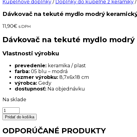
Kúpelňové doplnky
/
Doplnky do kúpeľne z keramiky
/
Dávkovač na tekuté mydlo modrý keramick
11,90
€
s DPH
Dávkovač na tekuté mydlo modrý
Vlastnosti výrobku
prevedenie:
keramika / plast
farba:
05 blu – modrá
rozmer výrobku:
8,7x6x18 cm
výrobca:
Gedy
dostupnosť:
Na objednávku
Na sklade
množstvo
Dávkovač
Pridať do košíka
na
tekuté
ODPORÚČANÉ PRODUKTY
mydlo