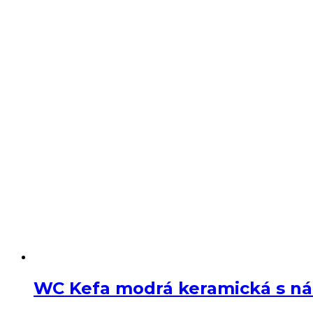
modrý
keramický
VIVIENNE
WC Kefa modrá keramická s ná