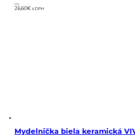
26,60
€
s DPH
Mydelnička biela keramická V