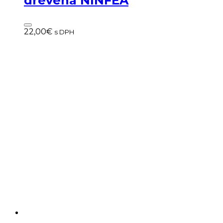
drevená NINFEA
22,00
€
s DPH