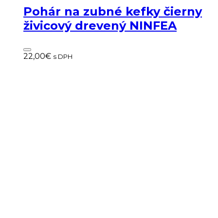
Pohár na zubné kefky čierny
živicový drevený NINFEA
22,00
€
s DPH