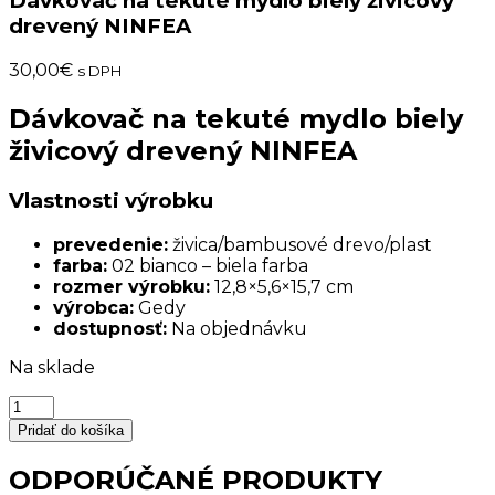
Dávkovač na tekuté mydlo biely živicový
drevený NINFEA
30,00
€
s DPH
Dávkovač na tekuté mydlo biely
živicový drevený NINFEA
Vlastnosti výrobku
prevedenie:
živica/bambusové drevo/plast
farba:
02 bianco – biela farba
rozmer výrobku:
12,8×5,6×15,7 cm
výrobca:
Gedy
dostupnosť:
Na objednávku
Na sklade
množstvo
Dávkovač
Pridať do košíka
na
tekuté
ODPORÚČANÉ PRODUKTY
mydlo