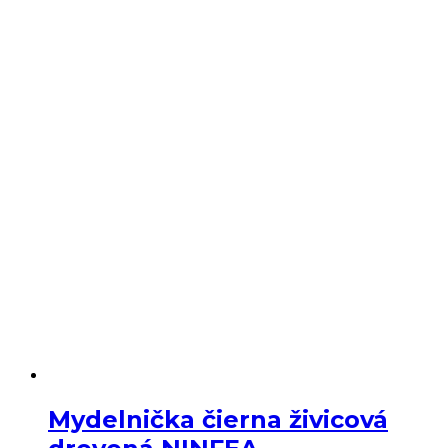
biely
živicový
drevený
NINFEA
Mydelnička čierna živicová