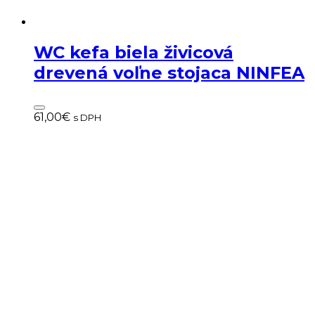
WC kefa biela živicová
drevená voľne stojaca NINFEA
61,00
€
s DPH