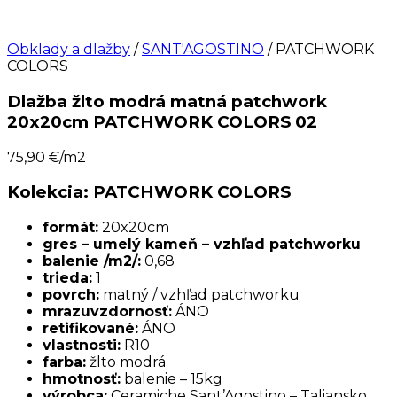
Obklady a dlažby
/
SANT'AGOSTINO
/ PATCHWORK
COLORS
Dlažba žlto modrá matná patchwork
20x20cm PATCHWORK COLORS 02
75,90
€/m2
Kolekcia: PATCHWORK COLORS
formát:
20x20cm
gres – umelý kameň – vzhľad patchworku
balenie /m2/:
0,68
trieda:
1
povrch:
matný / vzhľad patchworku
mrazuvzdornosť:
ÁNO
retifikované:
ÁNO
vlastnosti:
R10
farba:
žlto modrá
hmotnosť:
balenie – 15kg
výrobca:
Ceramiche Sant’Agostino – Taliansko