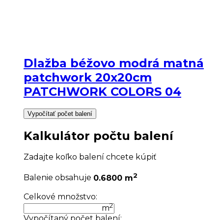
Dlažba béžovo modrá matná
patchwork 20x20cm
PATCHWORK COLORS 04
Vypočítať počet balení
Kalkulátor počtu balení
Zadajte koľko balení chcete kúpiť
2
Balenie obsahuje
0.6800 m
Celkové množstvo:
2
m
Vypočítaný počet balení: