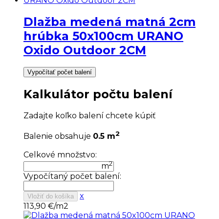
Dlažba medená matná 2cm
hrúbka 50x100cm URANO
Oxido Outdoor 2CM
Vypočítať počet balení
Kalkulátor počtu balení
Zadajte koľko balení chcete kúpiť
2
Balenie obsahuje
0.5 m
Celkové množstvo:
2
m
Vypočítaný počet balení:
x
Vložiť do košíka
113,90
€/m2