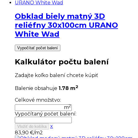
Obklad biely matný 3D
reliéfny 30x100cm URANO
White Wad
Vypočítať počet balení
Kalkulátor počtu balení
Zadajte koľko balení chcete kúpiť
2
Balenie obsahuje
1.78 m
Celkové množstvo:
2
m
Vypočítaný počet balení:
x
Vložiť do košíka
83,90
€/m2