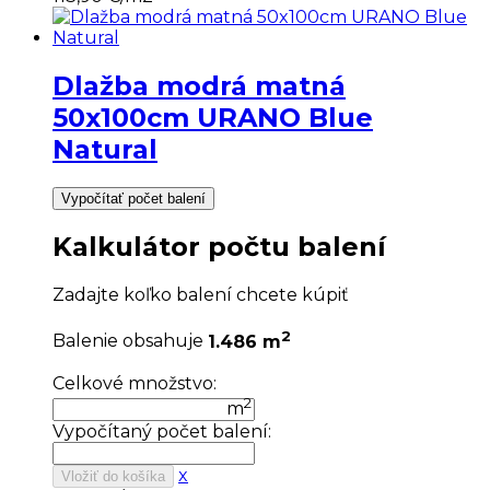
Dlažba modrá matná
50x100cm URANO Blue
Natural
Vypočítať počet balení
Kalkulátor počtu balení
Zadajte koľko balení chcete kúpiť
2
Balenie obsahuje
1.486 m
Celkové množstvo:
2
m
Vypočítaný počet balení:
x
Vložiť do košíka