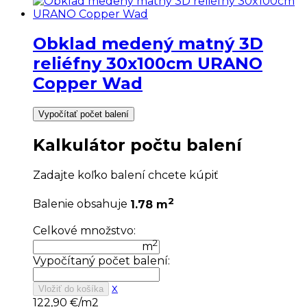
Obklad medený matný 3D
reliéfny 30x100cm URANO
Copper Wad
Vypočítať počet balení
Kalkulátor počtu balení
Zadajte koľko balení chcete kúpiť
2
Balenie obsahuje
1.78 m
Celkové množstvo:
2
m
Vypočítaný počet balení:
x
Vložiť do košíka
122,90
€/m2