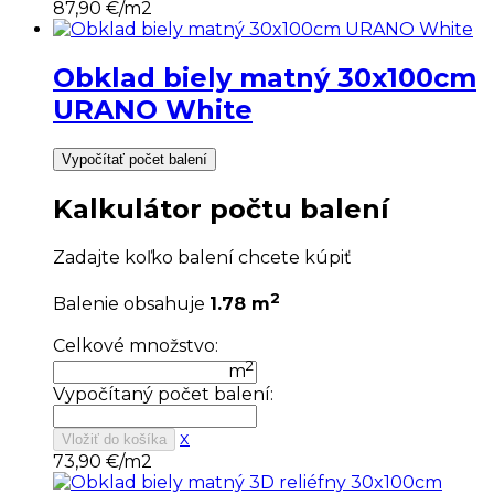
87,90
€/m2
Obklad biely matný 30x100cm
URANO White
Vypočítať počet balení
Kalkulátor počtu balení
Zadajte koľko balení chcete kúpiť
2
Balenie obsahuje
1.78 m
Celkové množstvo:
2
m
Vypočítaný počet balení:
x
Vložiť do košíka
73,90
€/m2