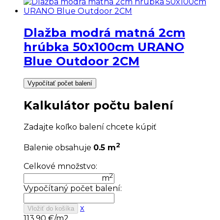
Dlažba modrá matná 2cm
hrúbka 50x100cm URANO
Blue Outdoor 2CM
Vypočítať počet balení
Kalkulátor počtu balení
Zadajte koľko balení chcete kúpiť
2
Balenie obsahuje
0.5 m
Celkové množstvo:
2
m
Vypočítaný počet balení:
x
Vložiť do košíka
113,90
€/m2