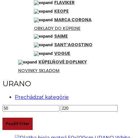
FLAVIKER
KEOPE
MARCA CORONA
OBKLADY DO KÚPEĽNE
SAIME
SANT’AGOSTINO
VOGUE
KÚPELŇOVÉ DOPLNKY
NOVINKY SKLADOM
URANO
Prechádzať kategórie
Minimálna
Maximálna
cena
cena
Použiť filter