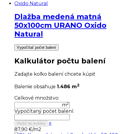
Dlažba medená matná
50x100cm URANO Oxido
Natural
Vypočítať počet balení
Kalkulátor počtu balení
Zadajte koľko balení chcete kúpiť
2
Balenie obsahuje
1.486 m
Celkové množstvo:
2
m
Vypočítaný počet balení:
x
Vložiť do košíka
87,90
€/m2