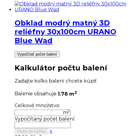
Obklad modrý matný 3D
reliéfny 30x100cm URANO
Blue Wad
Vypočítať počet balení
Kalkulátor počtu balení
Zadajte koľko balení chcete kúpiť
2
Balenie obsahuje
1.78 m
Celkové množstvo:
2
m
Vypočítaný počet balení:
x
Vložiť do košíka