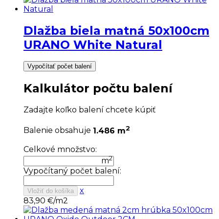
Dlažba biela matná 50x100cm
URANO White Natural
Vypočítať počet balení
Kalkulátor počtu balení
Zadajte koľko balení chcete kúpiť
2
Balenie obsahuje
1.486 m
Celkové množstvo:
2
m
Vypočítaný počet balení:
x
Vložiť do košíka
83,90
€/m2